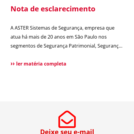
administradoras estão
fixa, ou seja, o controle
Nota de esclarecimento
avaliando essa
envia sempre o mesmo
alternativa. Para
sinal para abrir o
A ASTER Sistemas de Segurança, empresa que
esclarecer as principais
portão. Esse […]
atua há mais de 20 anos em São Paulo nos
dúvidas, reunimos
segmentos de Segurança Patrimonial, Segurança
cortes do nosso
Pessoal, Portaria e Facilities, vem a público
Diretor […]
esclarecer que não possui qualquer relação
ler matéria completa
societária, comercial ou de atuação com o Grupo
Aster citado em recentes matérias jornalísticas
sobre a operação da Polícia Federal no setor […]
Deixe seu e-mail