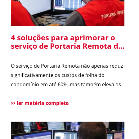
4 soluções para aprimorar o
serviço de Portaria Remota do
seu condomínio.
O serviço de Portaria Remota não apenas reduz
significativamente os custos de folha do
condomínio em até 60%, mas também eleva os
protocolos de segurança. Neste post,
exploraremos quatro maneiras de tornar esse
ler matéria completa
serviço ainda mais seguro e eficiente. RETINA
ASTER Invasões pelo portão veicular com o
objetivo de furtar bicicletas têm sido recorrentes