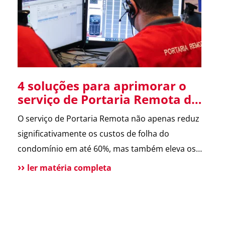
em […]
4 soluções para aprimorar o
serviço de Portaria Remota do
seu condomínio.
O serviço de Portaria Remota não apenas reduz
significativamente os custos de folha do
condomínio em até 60%, mas também eleva os
protocolos de segurança. Neste post,
ler matéria completa
exploraremos quatro maneiras de tornar esse
serviço ainda mais seguro e eficiente. RETINA
ASTER Invasões pelo portão veicular com o
objetivo de furtar bicicletas têm sido recorrentes