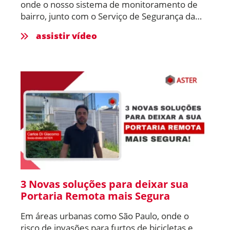
onde o nosso sistema de monitoramento de
bairro, junto com o Serviço de Segurança da
ASTER, evitou uma ocorrência em uma área
assistir vídeo
atendida pelas nossas viaturas. Nosso serviço é
realizado por vigilantes certificados pela Polícia
Federal e conta com o apoio de uma central de
monitoramento que recebe alertas de
câmeras inteligentes instaladas nos bairros.
Nesse caso, identificamos um veículo suspeito
e o carro se retirou da área. Mais tarde,
descobrimos que o mesmo veículo participou
de um assalto a residência em outro bairro,
resultando na prisão dos assaltantes. Com
mais de 20 anos de experiência, seguimos
protegendo e trazendo tranquilidade para
nossos clientes!
3 Novas soluções para deixar sua
Portaria Remota mais Segura
Em áreas urbanas como São Paulo, onde o
risco de invasões para furtos de bicicletas e