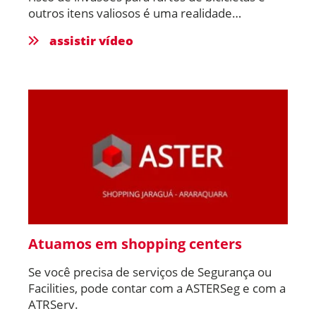
outros itens valiosos é uma realidade
constante, é crucial implementar medidas
assistir vídeo
eficazes para proteger nossos espaços. Neste
vídeo, abordaremos três soluções inovadoras
que podem deixar o portão veicular do seu
condomínio mais seguro, reduzindo riscos de
invasão.
Atuamos em shopping centers
Se você precisa de serviços de Segurança ou
Facilities, pode contar com a ASTERSeg e com a
ATRServ.