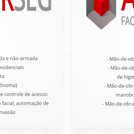
a
ada e não-armada
- Mão-de-ob
esidenciais
- Mão-de-ob
ta
de higi
utônoma)
- Mão-de-obr
 e controle de acesso:
manobri
 facial, automação de
- Mão-de-obra
invasão