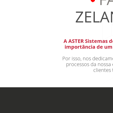
ZELA
A ASTER Sistemas d
importância de um 
Por isso, nos dedic
processos da nossa 
clientes