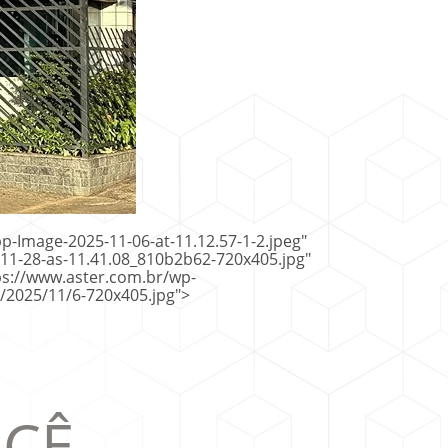
-Image-2025-11-06-at-11.12.57-1-2.jpeg"
1-28-as-11.41.08_810b2b62-720x405.jpg"
ps://www.aster.com.br/wp-
/2025/11/6-720x405.jpg">
CÊ,