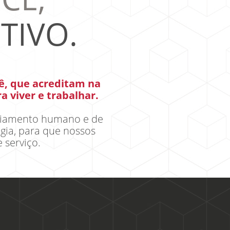
TIVO.
ê, que acreditam na
 viver e trabalhar.
ciamento humano e de
gia, para que nossos
 serviço.