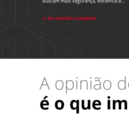
buscam mais segurança, eficiência e
redução de custos. Com o avanço da
tecnologia e a dificuldade na contrataç
ler matéria completa
mão de obra, cada vez mais síndicos e
administradoras estão avaliando essa
alternativa. Para esclarecer as principai
dúvidas, reunimos cortes do nosso Dir
[…]
A opinião d
é o que im