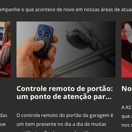
ompanhe o que acontece de novo em nossas áreas de atua
Controle remoto de portão:
No
um ponto de atenção para
o
a segurança da sua
A AS
residência
 das
O controle remoto do portão da garagem é
que 
que
um item presente no dia a dia de muitas
nos 