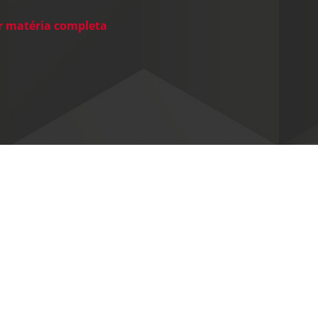
rança Pessoal, Portaria e Facilities, vem
blico esclarecer que não possui
er matéria completa
quer relação societária, comercial ou de
ção com o Grupo Aster citado em
ntes matérias jornalísticas sobre a
ação da Polícia Federal no setor […]