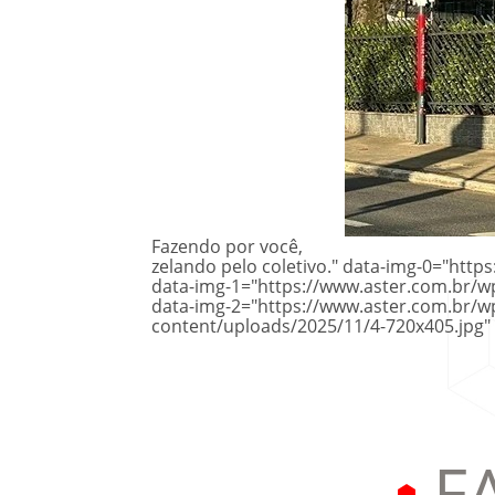
Fazendo por você,
zelando pelo coletivo." data-img-0="htt
data-img-1="https://www.aster.com.br/
data-img-2="https://www.aster.com.br/w
content/uploads/2025/11/4-720x405.jpg"
F