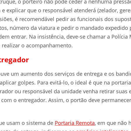
 truque, o porteiro não pode ceder a nenhuma pressão
a e explicar que o responsável atenderá (zelador, gere
siões, é recomendável pedir as funcionais dos suposto
s, número da viatura e pedir o mandado expedido pe
em entrar. Na insistência, deve-se chamar a Polícia Mi
 e realizar o acompanhamento.
ntregador
uve um aumento dos serviços de entrega e os bandi
aplicar golpes. Para evitá-lo, o ideal é que na portar
rador ou responsável da unidade venha retirar sua
o com o entregador. Assim, o portão deve permanece
ue usam o sistema de
Portaria Remota
, em que não 