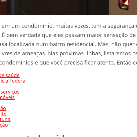
r em um condomínio, muitas vezes, tem a seguranç
a. É bem verdade que eles passam maior sensação de
a localizada num bairro residencial. Mas, não quer 
ivres de ameaças. Nas próximas linhas, listaremos 
condomínios e que você precisa ficar atento. Então c
 de saúde
ícia Federal
 serviços
imóveis
tão
nte
rtuna
ação