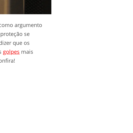
a como argumento
 proteção se
dizer que os
os
golpes
mais
onfira!