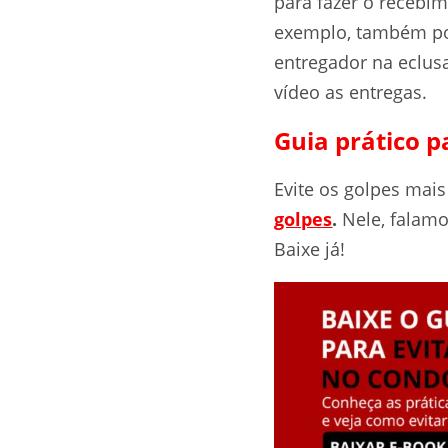
para fazer o recebi
exemplo, também pod
entregador na eclu
vídeo as entregas.
Guia prático p
Evite os golpes mai
golpes
.
Nele, falamo
Baixe já!