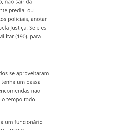
, não sair da
nte predial ou
s policiais, anotar
la Justiça. Se eles
litar (190). para
dos se aproveitaram
ia tenha um passa
s encomendas não
r o tempo todo
há um funcionário