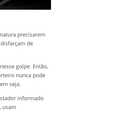
inatura precisarem
 disfarçam de
nesse golpe. Então,
orteiro nunca pode
uem seja.
estador informado
e, usam