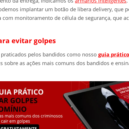
mento da entrega, indicamos os
armários inteligentes
emos implantar um botão de libera delivery, que p
sa com monitoramento de célula de segurança, que 
ara evitar golpes
s praticados pelos bandidos como nosso
guia prático
s sobre as ações mais comuns dos bandidos e ensina