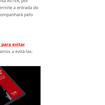
. Na ASTER, por
ermite a entrada do
acompanhará pelo
 para evitar
mos a evitá-las.