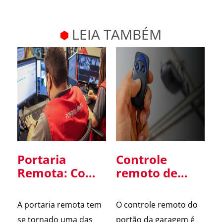
LEIA TAMBÉM
Portaria
Controle
Remota: Como
remoto de
Funciona,
portão: um
Vantagens e
ponto de
A portaria remota tem
O controle remoto do
Cuidados na
atenção para
se tornado uma das
portão da garagem é