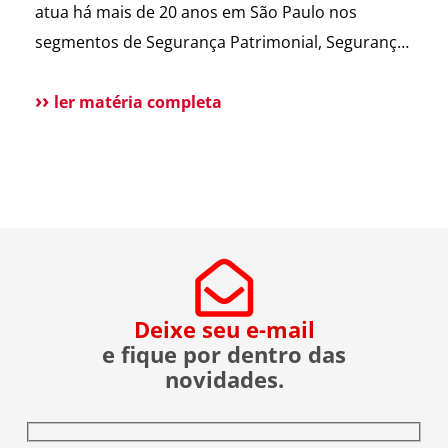
atua há mais de 20 anos em São Paulo nos
dúvidas, reunimos
segmentos de Segurança Patrimonial, Segurança
cortes do nosso
Pessoal, Portaria e Facilities, vem a público
Diretor […]
esclarecer que não possui qualquer relação
ler matéria completa
societária, comercial ou de atuação com o Grupo
Aster citado em recentes matérias jornalísticas
sobre a operação da Polícia Federal no setor […]
Deixe seu e-mail
e fique por dentro das
novidades.