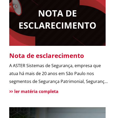
abrir o portão. Esse […]
Nota de esclarecimento
A ASTER Sistemas de Segurança, empresa que
atua há mais de 20 anos em São Paulo nos
segmentos de Segurança Patrimonial, Segurança
Pessoal, Portaria e Facilities, vem a público
ler matéria completa
esclarecer que não possui qualquer relação
societária, comercial ou de atuação com o Grupo
Aster citado em recentes matérias jornalísticas