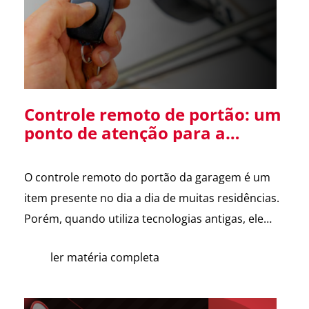
Diretor […]
Controle remoto de portão: um
ponto de atenção para a
segurança da sua residência
O controle remoto do portão da garagem é um
item presente no dia a dia de muitas residências.
Porém, quando utiliza tecnologias antigas, ele
pode se tornar uma vulnerabilidade de
ler matéria completa
segurança. Alguns sistemas de portões
eletrônicos utilizam códigos de frequência fixa, ou
seja, o controle envia sempre o mesmo sinal para