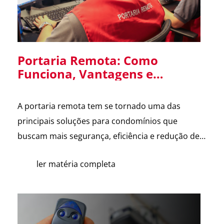
Portaria Remota: Como
Funciona, Vantagens e
Cuidados na Implantação em
Condomínios
A portaria remota tem se tornado uma das
principais soluções para condomínios que
buscam mais segurança, eficiência e redução de
custos. Com o avanço da tecnologia e a
ler matéria completa
dificuldade na contratação de mão de obra, cada
vez mais síndicos e administradoras estão
avaliando essa alternativa. Para esclarecer as
principais dúvidas, reunimos cortes do nosso