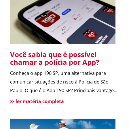
entregador e morador. Um armário inteligente,
seguro e disponível […]
Você sabia que é possível
chamar a polícia por App?
Conheça o app 190 SP, uma alternativa para
comunicar situações de risco à Polícia de São
Paulo. O que é o App 190 SP? Principais vantagens
e benefícios para a população Situações de uso
ler matéria completa
Como funciona? Funcionalidades do aplicativo O
que pode melhorar no App? Atendimento
tradicional ainda disponível Conclusão O app 190