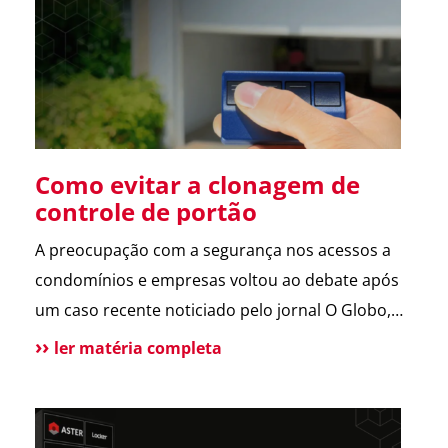
sobre a operação da Polícia Federal no setor […]
Como evitar a clonagem de
controle de portão
A preocupação com a segurança nos acessos a
condomínios e empresas voltou ao debate após
um caso recente noticiado pelo jornal O Globo,
envolvendo a possível clonagem de controle de
ler matéria completa
portão eletrônico em um assalto fatal em São
Paulo. A reportagem trouxe dicas de especialistas
e contou com a participação da ASTER, que