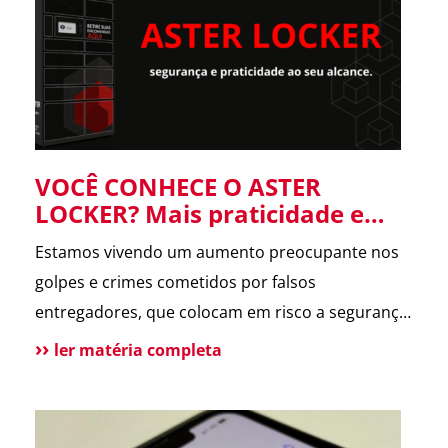
forneceu informações […]
VOCÊ CONHECE O ASTER
LOCKER? Mais praticidade e
segurança para suas entregas
Estamos vivendo um aumento preocupante nos
no condomínio.
golpes e crimes cometidos por falsos
entregadores, que colocam em risco a segurança
dos moradores e a rotina dos condomínios.
ler matéria completa
Pensando nisso, o ASTER Locker foi desenvolvido
para oferecer uma forma segura de receber
encomendas, eliminando o contato direto entre