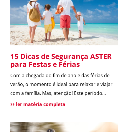
melhora a comunicação […]
15 Dicas de Segurança ASTER
para Festas e Férias
Com a chegada do fim de ano e das férias de
verão, o momento é ideal para relaxar e viajar
com a família. Mas, atenção! Este período
também é marcado por um aumento de
ler matéria completa
incidentes em residências. Para te ajudar a
aproveitar, reunimos as principais dicas de
segurança que destacamos ao longo de 2024.