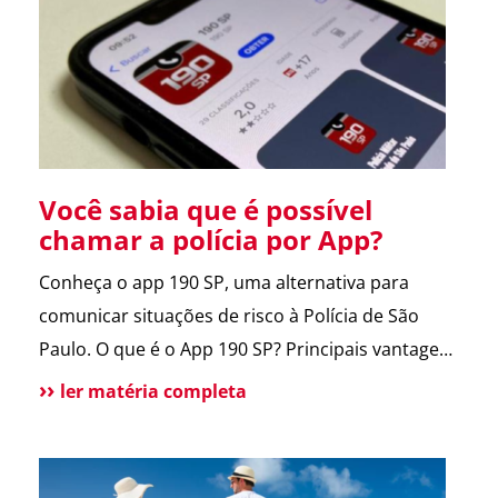
entregador e morador. Um armário inteligente,
seguro e disponível […]
Você sabia que é possível
chamar a polícia por App?
Conheça o app 190 SP, uma alternativa para
comunicar situações de risco à Polícia de São
Paulo. O que é o App 190 SP? Principais vantagens
e benefícios para a população Situações de uso
ler matéria completa
Como funciona? Funcionalidades do aplicativo O
que pode melhorar no App? Atendimento
tradicional ainda disponível Conclusão O app 190