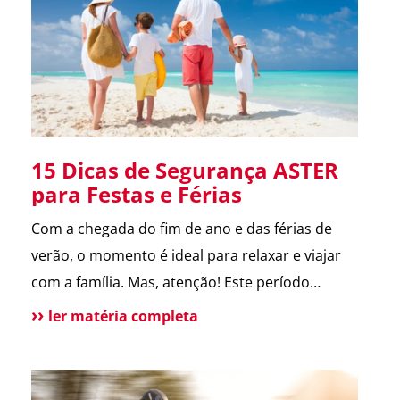
melhora a comunicação […]
15 Dicas de Segurança ASTER
para Festas e Férias
Com a chegada do fim de ano e das férias de
verão, o momento é ideal para relaxar e viajar
com a família. Mas, atenção! Este período
também é marcado por um aumento de
ler matéria completa
incidentes em residências. Para te ajudar a
aproveitar, reunimos as principais dicas de
segurança que destacamos ao longo de 2024.