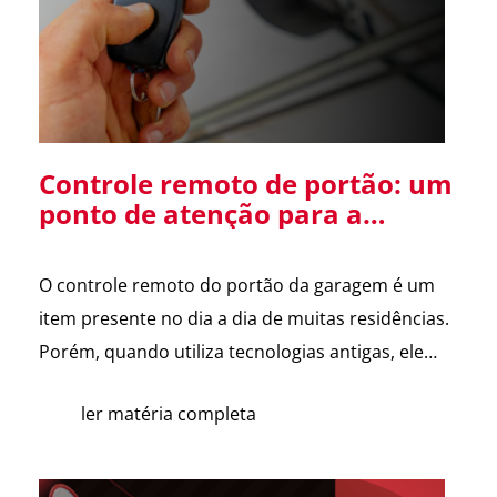
Diretor […]
Controle remoto de portão: um
ponto de atenção para a
segurança da sua residência
O controle remoto do portão da garagem é um
item presente no dia a dia de muitas residências.
Porém, quando utiliza tecnologias antigas, ele
pode se tornar uma vulnerabilidade de
ler matéria completa
segurança. Alguns sistemas de portões
eletrônicos utilizam códigos de frequência fixa, ou
seja, o controle envia sempre o mesmo sinal para