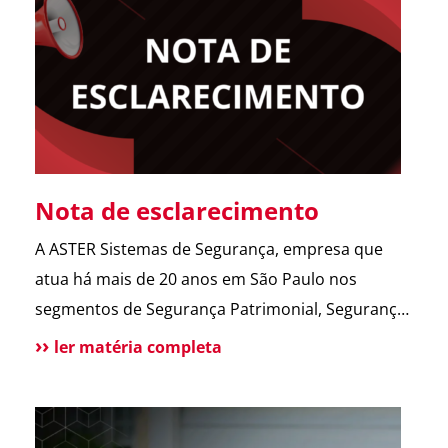
abrir o portão. Esse […]
Nota de esclarecimento
A ASTER Sistemas de Segurança, empresa que
atua há mais de 20 anos em São Paulo nos
segmentos de Segurança Patrimonial, Segurança
Pessoal, Portaria e Facilities, vem a público
ler matéria completa
esclarecer que não possui qualquer relação
societária, comercial ou de atuação com o Grupo
Aster citado em recentes matérias jornalísticas