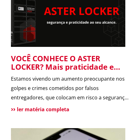
forneceu informações […]
VOCÊ CONHECE O ASTER
LOCKER? Mais praticidade e
segurança para suas entregas
Estamos vivendo um aumento preocupante nos
no condomínio.
golpes e crimes cometidos por falsos
entregadores, que colocam em risco a segurança
dos moradores e a rotina dos condomínios.
ler matéria completa
Pensando nisso, o ASTER Locker foi desenvolvido
para oferecer uma forma segura de receber
encomendas, eliminando o contato direto entre