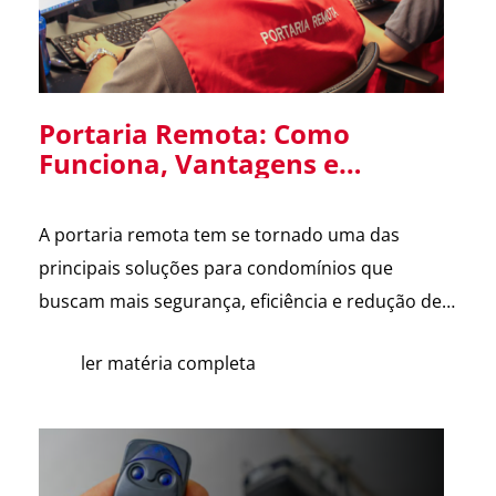
Portaria Remota: Como
Funciona, Vantagens e
Cuidados na Implantação em
Condomínios
A portaria remota tem se tornado uma das
principais soluções para condomínios que
buscam mais segurança, eficiência e redução de
custos. Com o avanço da tecnologia e a
ler matéria completa
dificuldade na contratação de mão de obra, cada
vez mais síndicos e administradoras estão
avaliando essa alternativa. Para esclarecer as
principais dúvidas, reunimos cortes do nosso