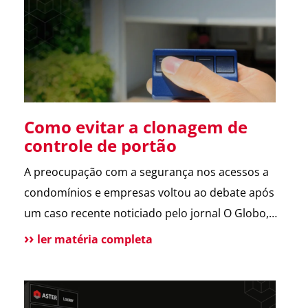
sobre a operação da Polícia Federal no setor […]
Como evitar a clonagem de
controle de portão
A preocupação com a segurança nos acessos a
condomínios e empresas voltou ao debate após
um caso recente noticiado pelo jornal O Globo,
envolvendo a possível clonagem de controle de
ler matéria completa
portão eletrônico em um assalto fatal em São
Paulo. A reportagem trouxe dicas de especialistas
e contou com a participação da ASTER, que