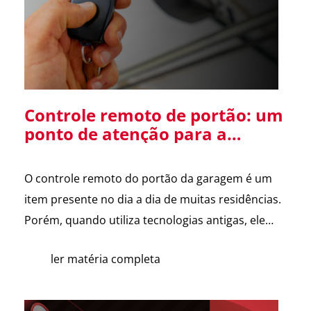
Diretor […]
Controle remoto de portão: um
ponto de atenção para a
segurança da sua residência
O controle remoto do portão da garagem é um
item presente no dia a dia de muitas residências.
Porém, quando utiliza tecnologias antigas, ele
pode se tornar uma vulnerabilidade de
ler matéria completa
segurança. Alguns sistemas de portões
eletrônicos utilizam códigos de frequência fixa, ou
seja, o controle envia sempre o mesmo sinal para