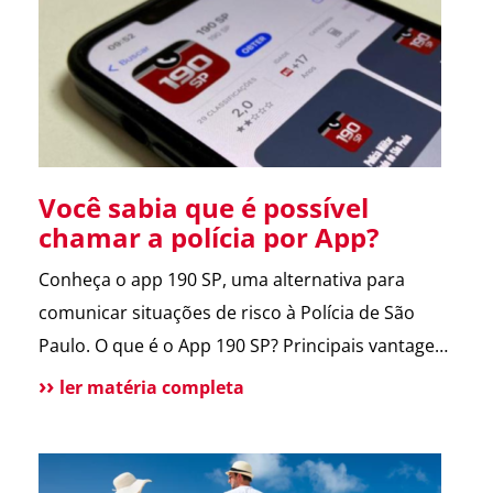
entregador e morador. Um armário inteligente,
seguro e disponível […]
Você sabia que é possível
chamar a polícia por App?
Conheça o app 190 SP, uma alternativa para
comunicar situações de risco à Polícia de São
Paulo. O que é o App 190 SP? Principais vantagens
e benefícios para a população Situações de uso
ler matéria completa
Como funciona? Funcionalidades do aplicativo O
que pode melhorar no App? Atendimento
tradicional ainda disponível Conclusão O app 190