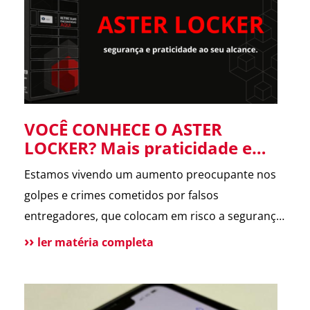
forneceu informações […]
VOCÊ CONHECE O ASTER
LOCKER? Mais praticidade e
segurança para suas entregas
Estamos vivendo um aumento preocupante nos
no condomínio.
golpes e crimes cometidos por falsos
entregadores, que colocam em risco a segurança
dos moradores e a rotina dos condomínios.
ler matéria completa
Pensando nisso, o ASTER Locker foi desenvolvido
para oferecer uma forma segura de receber
encomendas, eliminando o contato direto entre