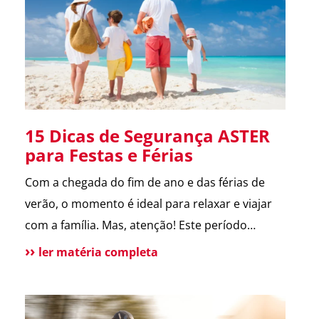
melhora a comunicação […]
15 Dicas de Segurança ASTER
para Festas e Férias
Com a chegada do fim de ano e das férias de
verão, o momento é ideal para relaxar e viajar
com a família. Mas, atenção! Este período
também é marcado por um aumento de
ler matéria completa
incidentes em residências. Para te ajudar a
aproveitar, reunimos as principais dicas de
segurança que destacamos ao longo de 2024.