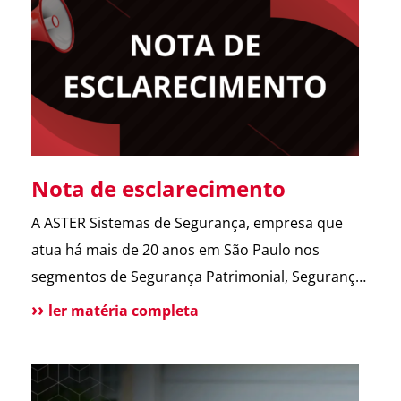
abrir o portão. Esse […]
Nota de esclarecimento
A ASTER Sistemas de Segurança, empresa que
atua há mais de 20 anos em São Paulo nos
segmentos de Segurança Patrimonial, Segurança
Pessoal, Portaria e Facilities, vem a público
ler matéria completa
esclarecer que não possui qualquer relação
societária, comercial ou de atuação com o Grupo
Aster citado em recentes matérias jornalísticas