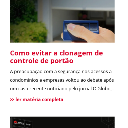
sobre a operação da Polícia Federal no setor […]
Como evitar a clonagem de
controle de portão
A preocupação com a segurança nos acessos a
condomínios e empresas voltou ao debate após
um caso recente noticiado pelo jornal O Globo,
envolvendo a possível clonagem de controle de
ler matéria completa
portão eletrônico em um assalto fatal em São
Paulo. A reportagem trouxe dicas de especialistas
e contou com a participação da ASTER, que