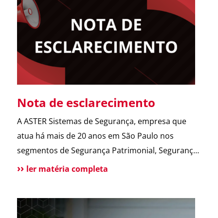
abrir o portão. Esse […]
Nota de esclarecimento
A ASTER Sistemas de Segurança, empresa que
atua há mais de 20 anos em São Paulo nos
segmentos de Segurança Patrimonial, Segurança
Pessoal, Portaria e Facilities, vem a público
ler matéria completa
esclarecer que não possui qualquer relação
societária, comercial ou de atuação com o Grupo
Aster citado em recentes matérias jornalísticas