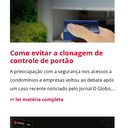
sobre a operação da Polícia Federal no setor […]
Como evitar a clonagem de
controle de portão
A preocupação com a segurança nos acessos a
condomínios e empresas voltou ao debate após
um caso recente noticiado pelo jornal O Globo,
envolvendo a possível clonagem de controle de
ler matéria completa
portão eletrônico em um assalto fatal em São
Paulo. A reportagem trouxe dicas de especialistas
e contou com a participação da ASTER, que