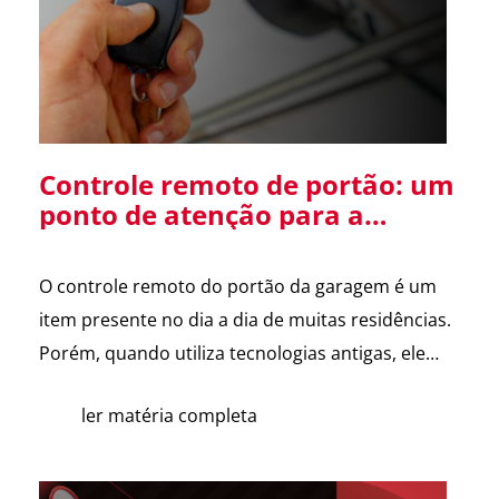
Diretor […]
Controle remoto de portão: um
ponto de atenção para a
segurança da sua residência
O controle remoto do portão da garagem é um
item presente no dia a dia de muitas residências.
Porém, quando utiliza tecnologias antigas, ele
pode se tornar uma vulnerabilidade de
ler matéria completa
segurança. Alguns sistemas de portões
eletrônicos utilizam códigos de frequência fixa, ou
seja, o controle envia sempre o mesmo sinal para