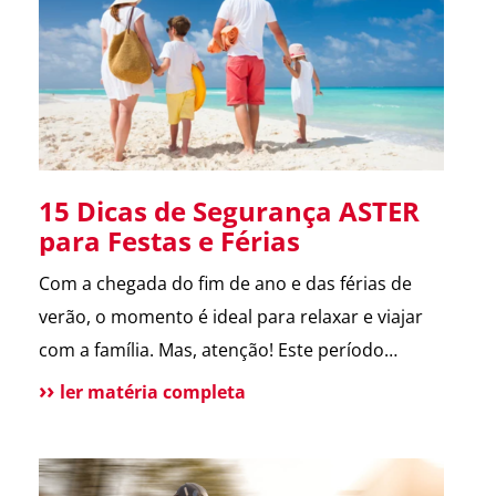
melhora a comunicação […]
15 Dicas de Segurança ASTER
para Festas e Férias
Com a chegada do fim de ano e das férias de
verão, o momento é ideal para relaxar e viajar
com a família. Mas, atenção! Este período
também é marcado por um aumento de
ler matéria completa
incidentes em residências. Para te ajudar a
aproveitar, reunimos as principais dicas de
segurança que destacamos ao longo de 2024.