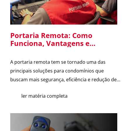
Portaria Remota: Como
Funciona, Vantagens e
Cuidados na Implantação em
Condomínios
A portaria remota tem se tornado uma das
principais soluções para condomínios que
buscam mais segurança, eficiência e redução de
custos. Com o avanço da tecnologia e a
ler matéria completa
dificuldade na contratação de mão de obra, cada
vez mais síndicos e administradoras estão
avaliando essa alternativa. Para esclarecer as
principais dúvidas, reunimos cortes do nosso