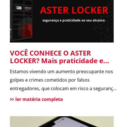
forneceu informações […]
VOCÊ CONHECE O ASTER
LOCKER? Mais praticidade e
segurança para suas entregas
Estamos vivendo um aumento preocupante nos
no condomínio.
golpes e crimes cometidos por falsos
entregadores, que colocam em risco a segurança
dos moradores e a rotina dos condomínios.
ler matéria completa
Pensando nisso, o ASTER Locker foi desenvolvido
para oferecer uma forma segura de receber
encomendas, eliminando o contato direto entre