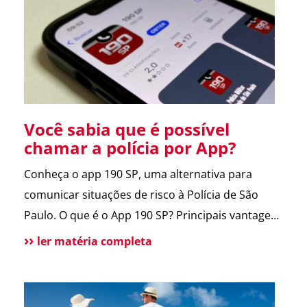
entregador e morador. Um armário inteligente,
seguro e disponível […]
Você sabia que é possível
chamar a polícia por App?
Conheça o app 190 SP, uma alternativa para
comunicar situações de risco à Polícia de São
Paulo. O que é o App 190 SP? Principais vantagens
e benefícios para a população Situações de uso
ler matéria completa
Como funciona? Funcionalidades do aplicativo O
que pode melhorar no App? Atendimento
tradicional ainda disponível Conclusão O app 190