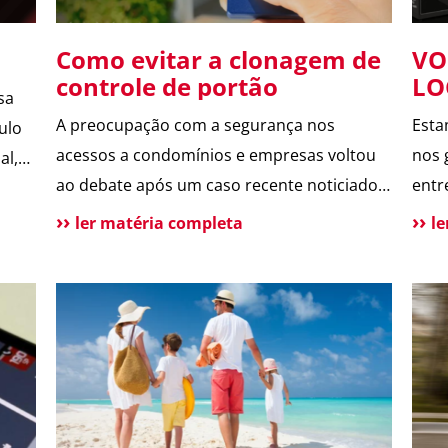
Como evitar a clonagem de
VO
controle de portão
LO
sa
se
A preocupação com a segurança nos
Esta
ulo
en
acessos a condomínios e empresas voltou
nos 
al,
ao debate após um caso recente noticiado
entr
, vem
pelo jornal O Globo, envolvendo a possível
segu
ler matéria completa
l
clonagem de controle de portão eletrônico
cond
ou de
em um assalto fatal em São Paulo. A
Lock
reportagem trouxe dicas de especialistas e
form
contou com a participação da ASTER, que
elim
]
forneceu informações […]
entr
inte