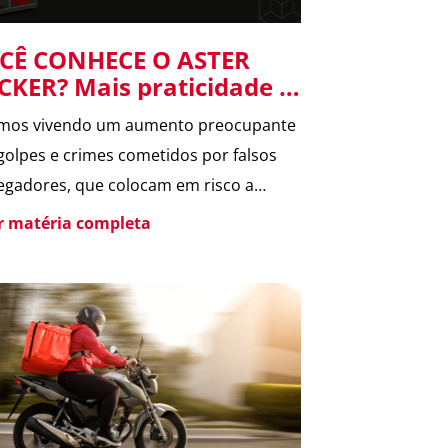
CÊ CONHECE O ASTER
CKER? Mais praticidade e
gurança para suas
mos vivendo um aumento preocupante
tregas no condomínio.
golpes e crimes cometidos por falsos
egadores, que colocam em risco a
rança dos moradores e a rotina dos
er matéria completa
omínios. Pensando nisso, o ASTER
er foi desenvolvido para oferecer uma
a segura de receber encomendas,
inando o contato direto entre
egador e morador. Um armário
ligente, seguro e disponível […]