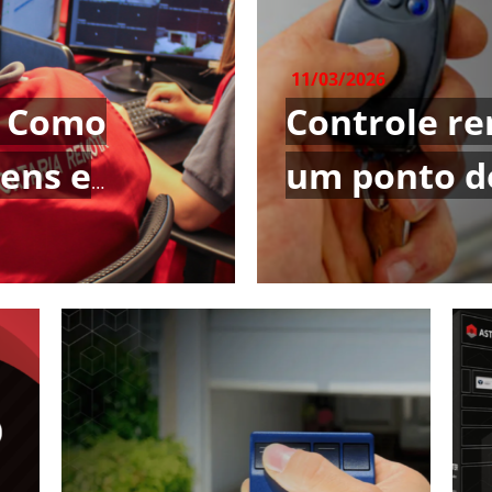
11/03/2026
: Como
Controle re
ens e
um ponto d
lantação em
segurança d