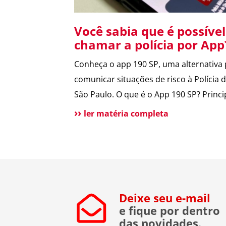
Você sabia que é possível
chamar a polícia por Ap
Conheça o app 190 SP, uma alternativa
comunicar situações de risco à Polícia 
São Paulo. O que é o App 190 SP? Princi
vantagens e benefícios para a populaçã
ler matéria completa
Situações de uso Como funciona?
Funcionalidades do aplicativo O que po
melhorar no App? Atendimento tradicio
ainda disponível Conclusão O app 190
melhora a comunicação […]
Deixe seu e-mail
e fique por dentro
das novidades.