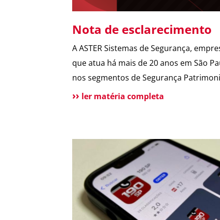
Nota de esclarecimento
A ASTER Sistemas de Segurança, empre
que atua há mais de 20 anos em São Pa
nos segmentos de Segurança Patrimoni
Segurança Pessoal, Portaria e Facilities
ler matéria completa
a público esclarecer que não possui
qualquer relação societária, comercial 
atuação com o Grupo Aster citado em
recentes matérias jornalísticas sobre a
operação da Polícia Federal no setor […