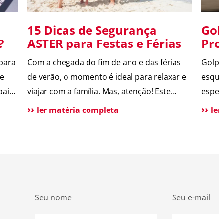
15 Dicas de Segurança
Go
p?
ASTER para Festas e Férias
Pr
PI
 para
Com a chegada do fim de ano e das férias
Golp
de
de verão, o momento é ideal para relaxar e
esqu
pais
viajar com a família. Mas, atenção! Este
espe
o
período também é marcado por um
como
ler matéria completa
l
aumento de incidentes em residências. Para
espe
de
te ajudar a aproveitar, reunimos as
atua
nal
principais dicas de segurança que
envo
destacamos ao longo de 2024. Confira […]
Desc
ser 
Seu nome
Seu e-mail