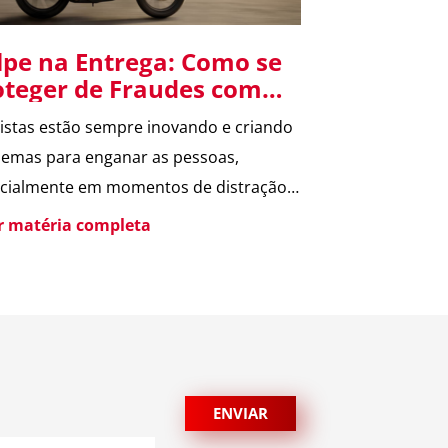
lpe na Entrega: Como se
oteger de Fraudes com
X e Cartão de Crédito
istas estão sempre inovando e criando
emas para enganar as pessoas,
cialmente em momentos de distração,
 datas comemorativas e ocasiões
er matéria completa
ciais. Um dos golpes mais comuns
lmente é o Golpe na Entrega, que
lve o uso de PIX e cartões de crédito.
ubra como ele funciona e como evitar
uma vítima. O que […]