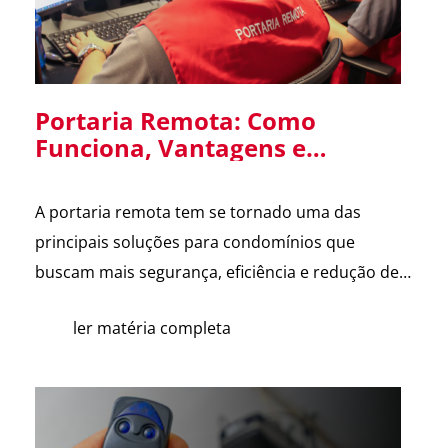
Portaria Remota: Como
Funciona, Vantagens e
Cuidados na Implantação em
Condomínios
A portaria remota tem se tornado uma das
principais soluções para condomínios que
buscam mais segurança, eficiência e redução de
custos. Com o avanço da tecnologia e a
ler matéria completa
dificuldade na contratação de mão de obra, cada
vez mais síndicos e administradoras estão
avaliando essa alternativa. Para esclarecer as
principais dúvidas, reunimos cortes do nosso