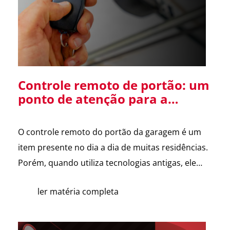
Diretor […]
Controle remoto de portão: um
ponto de atenção para a
segurança da sua residência
O controle remoto do portão da garagem é um
item presente no dia a dia de muitas residências.
Porém, quando utiliza tecnologias antigas, ele
pode se tornar uma vulnerabilidade de
ler matéria completa
segurança. Alguns sistemas de portões
eletrônicos utilizam códigos de frequência fixa, ou
seja, o controle envia sempre o mesmo sinal para