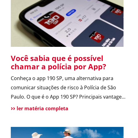
entregador e morador. Um armário inteligente,
seguro e disponível […]
Você sabia que é possível
chamar a polícia por App?
Conheça o app 190 SP, uma alternativa para
comunicar situações de risco à Polícia de São
Paulo. O que é o App 190 SP? Principais vantagens
e benefícios para a população Situações de uso
ler matéria completa
Como funciona? Funcionalidades do aplicativo O
que pode melhorar no App? Atendimento
tradicional ainda disponível Conclusão O app 190