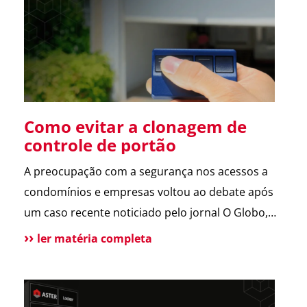
sobre a operação da Polícia Federal no setor […]
Como evitar a clonagem de
controle de portão
A preocupação com a segurança nos acessos a
condomínios e empresas voltou ao debate após
um caso recente noticiado pelo jornal O Globo,
envolvendo a possível clonagem de controle de
ler matéria completa
portão eletrônico em um assalto fatal em São
Paulo. A reportagem trouxe dicas de especialistas
e contou com a participação da ASTER, que