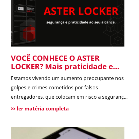
forneceu informações […]
VOCÊ CONHECE O ASTER
LOCKER? Mais praticidade e
segurança para suas entregas
Estamos vivendo um aumento preocupante nos
no condomínio.
golpes e crimes cometidos por falsos
entregadores, que colocam em risco a segurança
dos moradores e a rotina dos condomínios.
ler matéria completa
Pensando nisso, o ASTER Locker foi desenvolvido
para oferecer uma forma segura de receber
encomendas, eliminando o contato direto entre