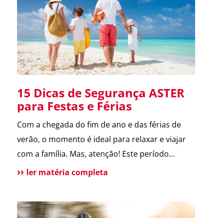
melhora a comunicação […]
15 Dicas de Segurança ASTER
para Festas e Férias
Com a chegada do fim de ano e das férias de
verão, o momento é ideal para relaxar e viajar
com a família. Mas, atenção! Este período
também é marcado por um aumento de
ler matéria completa
incidentes em residências. Para te ajudar a
aproveitar, reunimos as principais dicas de
segurança que destacamos ao longo de 2024.