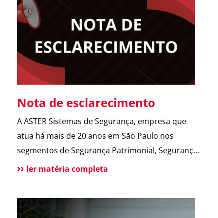
abrir o portão. Esse […]
Nota de esclarecimento
A ASTER Sistemas de Segurança, empresa que
atua há mais de 20 anos em São Paulo nos
segmentos de Segurança Patrimonial, Segurança
Pessoal, Portaria e Facilities, vem a público
ler matéria completa
esclarecer que não possui qualquer relação
societária, comercial ou de atuação com o Grupo
Aster citado em recentes matérias jornalísticas