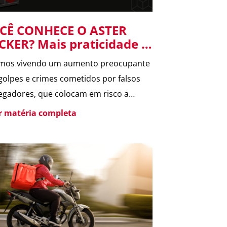
CÊ CONHECE O ASTER
CKER? Mais praticidade e
gurança para suas
mos vivendo um aumento preocupante
tregas no condomínio.
golpes e crimes cometidos por falsos
egadores, que colocam em risco a
rança dos moradores e a rotina dos
er matéria completa
omínios. Pensando nisso, o ASTER
er foi desenvolvido para oferecer uma
a segura de receber encomendas,
inando o contato direto entre
egador e morador. Um armário
ligente, seguro e disponível […]