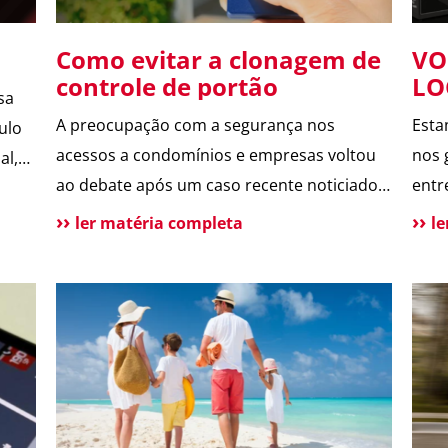
Como evitar a clonagem de
VO
controle de portão
LO
sa
se
A preocupação com a segurança nos
Esta
ulo
en
acessos a condomínios e empresas voltou
nos 
al,
ao debate após um caso recente noticiado
entr
, vem
pelo jornal O Globo, envolvendo a possível
segu
ler matéria completa
l
clonagem de controle de portão eletrônico
cond
ou de
em um assalto fatal em São Paulo. A
Lock
reportagem trouxe dicas de especialistas e
form
contou com a participação da ASTER, que
elim
]
forneceu informações […]
entr
inte