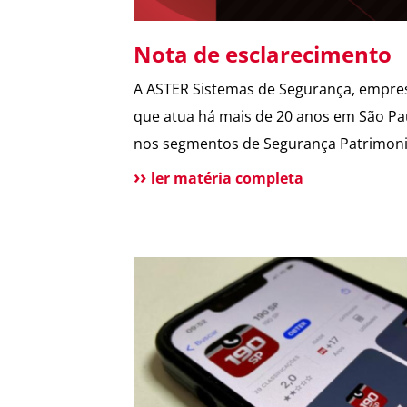
Nota de esclarecimento
A ASTER Sistemas de Segurança, empre
que atua há mais de 20 anos em São Pa
nos segmentos de Segurança Patrimoni
Segurança Pessoal, Portaria e Facilities
ler matéria completa
a público esclarecer que não possui
qualquer relação societária, comercial 
atuação com o Grupo Aster citado em
recentes matérias jornalísticas sobre a
operação da Polícia Federal no setor […