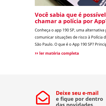
Você sabia que é possível
chamar a polícia por Ap
Conheça o app 190 SP, uma alternativa
comunicar situações de risco à Polícia 
São Paulo. O que é o App 190 SP? Princi
vantagens e benefícios para a populaçã
ler matéria completa
Situações de uso Como funciona?
Funcionalidades do aplicativo O que po
melhorar no App? Atendimento tradicio
ainda disponível Conclusão O app 190
melhora a comunicação […]
Deixe seu e-mail
e fique por dentro
das novidades.