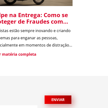
lpe na Entrega: Como se
oteger de Fraudes com
X e Cartão de Crédito
istas estão sempre inovando e criando
emas para enganar as pessoas,
cialmente em momentos de distração,
 datas comemorativas e ocasiões
er matéria completa
ciais. Um dos golpes mais comuns
lmente é o Golpe na Entrega, que
lve o uso de PIX e cartões de crédito.
ubra como ele funciona e como evitar
uma vítima. O que […]