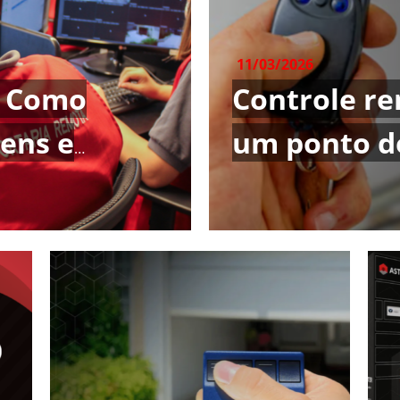
11/03/2026
: Como
Controle re
ens e
um ponto d
lantação em
segurança d