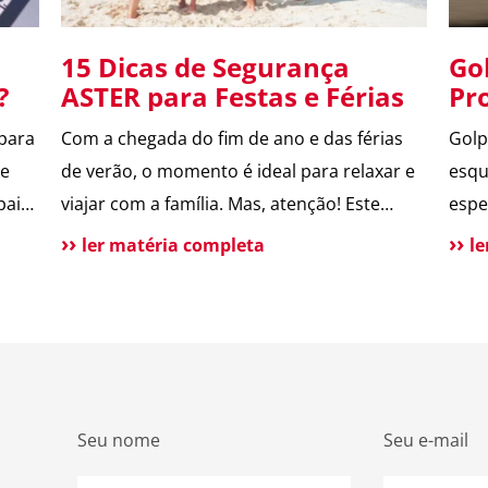
15 Dicas de Segurança
Go
p?
ASTER para Festas e Férias
Pr
PI
 para
Com a chegada do fim de ano e das férias
Golp
de
de verão, o momento é ideal para relaxar e
esqu
pais
viajar com a família. Mas, atenção! Este
espe
o
período também é marcado por um
como
ler matéria completa
l
aumento de incidentes em residências. Para
espe
de
te ajudar a aproveitar, reunimos as
atua
nal
principais dicas de segurança que
envo
destacamos ao longo de 2024. Confira […]
Desc
ser 
Seu nome
Seu e-mail