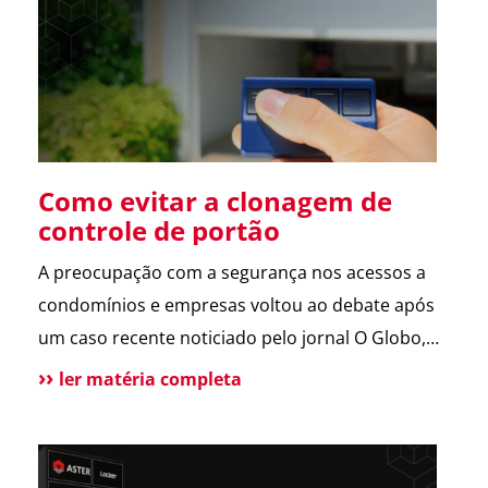
sobre a operação da Polícia Federal no setor […]
Como evitar a clonagem de
controle de portão
A preocupação com a segurança nos acessos a
condomínios e empresas voltou ao debate após
um caso recente noticiado pelo jornal O Globo,
envolvendo a possível clonagem de controle de
ler matéria completa
portão eletrônico em um assalto fatal em São
Paulo. A reportagem trouxe dicas de especialistas
e contou com a participação da ASTER, que