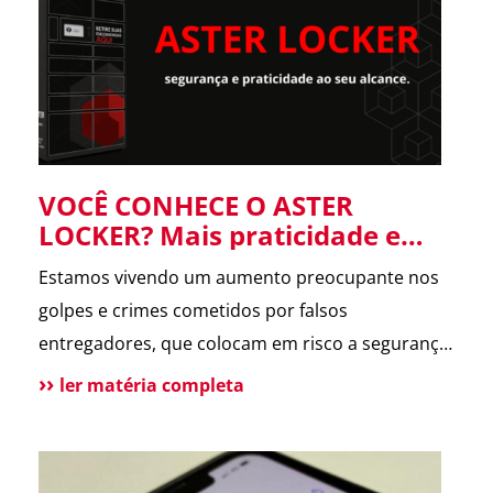
forneceu informações […]
VOCÊ CONHECE O ASTER
LOCKER? Mais praticidade e
segurança para suas entregas
Estamos vivendo um aumento preocupante nos
no condomínio.
golpes e crimes cometidos por falsos
entregadores, que colocam em risco a segurança
dos moradores e a rotina dos condomínios.
ler matéria completa
Pensando nisso, o ASTER Locker foi desenvolvido
para oferecer uma forma segura de receber
encomendas, eliminando o contato direto entre