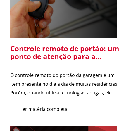
Diretor […]
Controle remoto de portão: um
ponto de atenção para a
segurança da sua residência
O controle remoto do portão da garagem é um
item presente no dia a dia de muitas residências.
Porém, quando utiliza tecnologias antigas, ele
pode se tornar uma vulnerabilidade de
ler matéria completa
segurança. Alguns sistemas de portões
eletrônicos utilizam códigos de frequência fixa, ou
seja, o controle envia sempre o mesmo sinal para