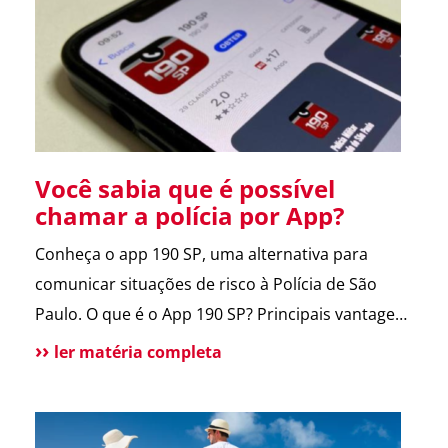
entregador e morador. Um armário inteligente,
seguro e disponível […]
Você sabia que é possível
chamar a polícia por App?
Conheça o app 190 SP, uma alternativa para
comunicar situações de risco à Polícia de São
Paulo. O que é o App 190 SP? Principais vantagens
e benefícios para a população Situações de uso
ler matéria completa
Como funciona? Funcionalidades do aplicativo O
que pode melhorar no App? Atendimento
tradicional ainda disponível Conclusão O app 190