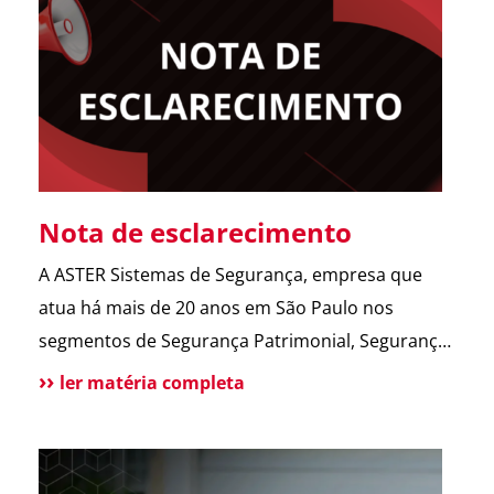
abrir o portão. Esse […]
Nota de esclarecimento
A ASTER Sistemas de Segurança, empresa que
atua há mais de 20 anos em São Paulo nos
segmentos de Segurança Patrimonial, Segurança
Pessoal, Portaria e Facilities, vem a público
ler matéria completa
esclarecer que não possui qualquer relação
societária, comercial ou de atuação com o Grupo
Aster citado em recentes matérias jornalísticas