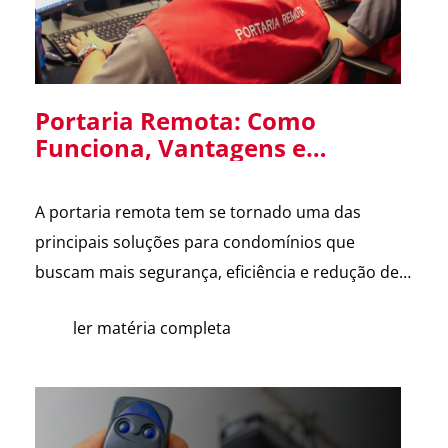
Portaria Remota: Como
Funciona, Vantagens e
Cuidados na Implantação em
Condomínios
A portaria remota tem se tornado uma das
principais soluções para condomínios que
buscam mais segurança, eficiência e redução de
custos. Com o avanço da tecnologia e a
ler matéria completa
dificuldade na contratação de mão de obra, cada
vez mais síndicos e administradoras estão
avaliando essa alternativa. Para esclarecer as
principais dúvidas, reunimos cortes do nosso