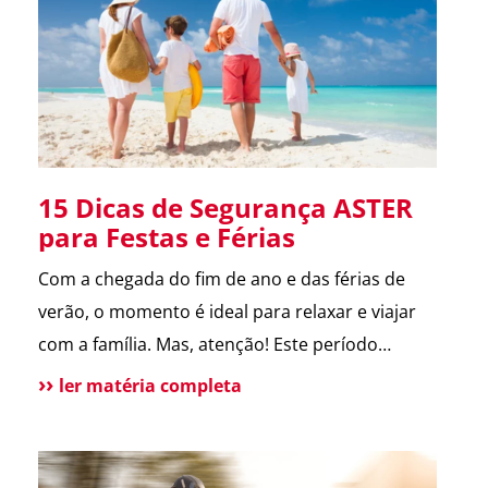
melhora a comunicação […]
15 Dicas de Segurança ASTER
para Festas e Férias
Com a chegada do fim de ano e das férias de
verão, o momento é ideal para relaxar e viajar
com a família. Mas, atenção! Este período
também é marcado por um aumento de
ler matéria completa
incidentes em residências. Para te ajudar a
aproveitar, reunimos as principais dicas de
segurança que destacamos ao longo de 2024.