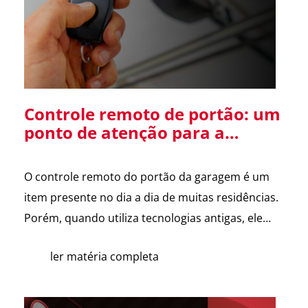
Diretor […]
Controle remoto de portão: um
ponto de atenção para a
segurança da sua residência
O controle remoto do portão da garagem é um
item presente no dia a dia de muitas residências.
Porém, quando utiliza tecnologias antigas, ele
pode se tornar uma vulnerabilidade de
ler matéria completa
segurança. Alguns sistemas de portões
eletrônicos utilizam códigos de frequência fixa, ou
seja, o controle envia sempre o mesmo sinal para