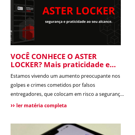
forneceu informações […]
VOCÊ CONHECE O ASTER
LOCKER? Mais praticidade e
segurança para suas entregas
Estamos vivendo um aumento preocupante nos
no condomínio.
golpes e crimes cometidos por falsos
entregadores, que colocam em risco a segurança
dos moradores e a rotina dos condomínios.
ler matéria completa
Pensando nisso, o ASTER Locker foi desenvolvido
para oferecer uma forma segura de receber
encomendas, eliminando o contato direto entre