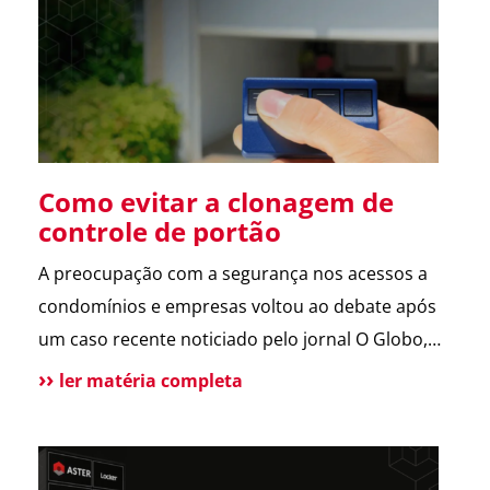
sobre a operação da Polícia Federal no setor […]
Como evitar a clonagem de
controle de portão
A preocupação com a segurança nos acessos a
condomínios e empresas voltou ao debate após
um caso recente noticiado pelo jornal O Globo,
envolvendo a possível clonagem de controle de
ler matéria completa
portão eletrônico em um assalto fatal em São
Paulo. A reportagem trouxe dicas de especialistas
e contou com a participação da ASTER, que