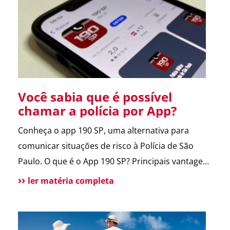
entregador e morador. Um armário inteligente,
seguro e disponível […]
Você sabia que é possível
chamar a polícia por App?
Conheça o app 190 SP, uma alternativa para
comunicar situações de risco à Polícia de São
Paulo. O que é o App 190 SP? Principais vantagens
e benefícios para a população Situações de uso
ler matéria completa
Como funciona? Funcionalidades do aplicativo O
que pode melhorar no App? Atendimento
tradicional ainda disponível Conclusão O app 190