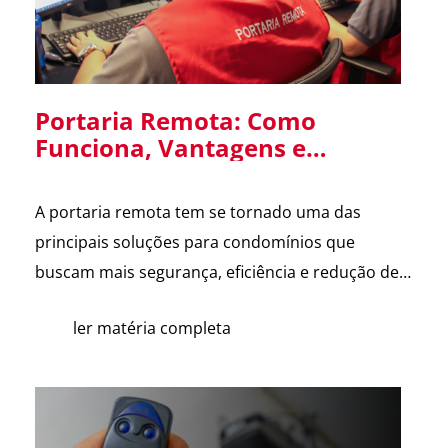
Portaria Remota: Como
Funciona, Vantagens e
Cuidados na Implantação em
Condomínios
A portaria remota tem se tornado uma das
principais soluções para condomínios que
buscam mais segurança, eficiência e redução de
custos. Com o avanço da tecnologia e a
ler matéria completa
dificuldade na contratação de mão de obra, cada
vez mais síndicos e administradoras estão
avaliando essa alternativa. Para esclarecer as
principais dúvidas, reunimos cortes do nosso