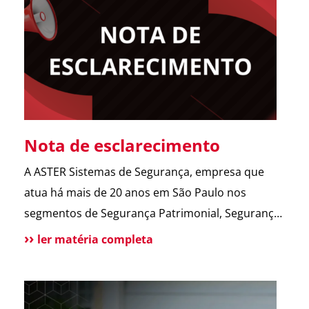
abrir o portão. Esse […]
Nota de esclarecimento
A ASTER Sistemas de Segurança, empresa que
atua há mais de 20 anos em São Paulo nos
segmentos de Segurança Patrimonial, Segurança
Pessoal, Portaria e Facilities, vem a público
ler matéria completa
esclarecer que não possui qualquer relação
societária, comercial ou de atuação com o Grupo
Aster citado em recentes matérias jornalísticas