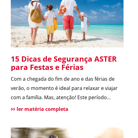
melhora a comunicação […]
15 Dicas de Segurança ASTER
para Festas e Férias
Com a chegada do fim de ano e das férias de
verão, o momento é ideal para relaxar e viajar
com a família. Mas, atenção! Este período
também é marcado por um aumento de
ler matéria completa
incidentes em residências. Para te ajudar a
aproveitar, reunimos as principais dicas de
segurança que destacamos ao longo de 2024.