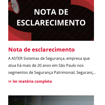
abrir o portão. Esse […]
Nota de esclarecimento
A ASTER Sistemas de Segurança, empresa que
atua há mais de 20 anos em São Paulo nos
segmentos de Segurança Patrimonial, Segurança
Pessoal, Portaria e Facilities, vem a público
ler matéria completa
esclarecer que não possui qualquer relação
societária, comercial ou de atuação com o Grupo
Aster citado em recentes matérias jornalísticas