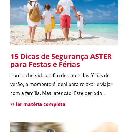
melhora a comunicação […]
15 Dicas de Segurança ASTER
para Festas e Férias
Com a chegada do fim de ano e das férias de
verão, o momento é ideal para relaxar e viajar
com a família. Mas, atenção! Este período
também é marcado por um aumento de
ler matéria completa
incidentes em residências. Para te ajudar a
aproveitar, reunimos as principais dicas de
segurança que destacamos ao longo de 2024.