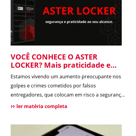
forneceu informações […]
VOCÊ CONHECE O ASTER
LOCKER? Mais praticidade e
segurança para suas entregas
Estamos vivendo um aumento preocupante nos
no condomínio.
golpes e crimes cometidos por falsos
entregadores, que colocam em risco a segurança
dos moradores e a rotina dos condomínios.
ler matéria completa
Pensando nisso, o ASTER Locker foi desenvolvido
para oferecer uma forma segura de receber
encomendas, eliminando o contato direto entre