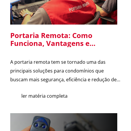
Portaria Remota: Como
Funciona, Vantagens e
Cuidados na Implantação em
Condomínios
A portaria remota tem se tornado uma das
principais soluções para condomínios que
buscam mais segurança, eficiência e redução de
custos. Com o avanço da tecnologia e a
ler matéria completa
dificuldade na contratação de mão de obra, cada
vez mais síndicos e administradoras estão
avaliando essa alternativa. Para esclarecer as
principais dúvidas, reunimos cortes do nosso