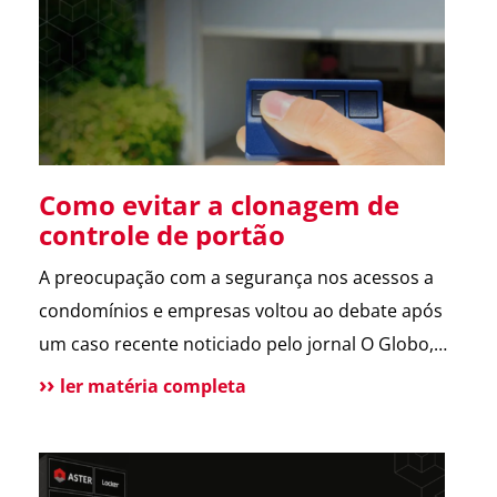
sobre a operação da Polícia Federal no setor […]
Como evitar a clonagem de
controle de portão
A preocupação com a segurança nos acessos a
condomínios e empresas voltou ao debate após
um caso recente noticiado pelo jornal O Globo,
envolvendo a possível clonagem de controle de
ler matéria completa
portão eletrônico em um assalto fatal em São
Paulo. A reportagem trouxe dicas de especialistas
e contou com a participação da ASTER, que