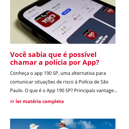
entregador e morador. Um armário inteligente,
seguro e disponível […]
Você sabia que é possível
chamar a polícia por App?
Conheça o app 190 SP, uma alternativa para
comunicar situações de risco à Polícia de São
Paulo. O que é o App 190 SP? Principais vantagens
e benefícios para a população Situações de uso
ler matéria completa
Como funciona? Funcionalidades do aplicativo O
que pode melhorar no App? Atendimento
tradicional ainda disponível Conclusão O app 190