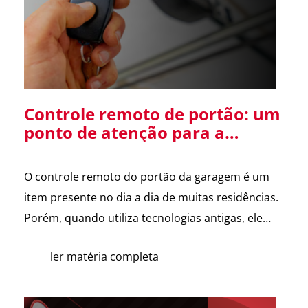
Diretor […]
Controle remoto de portão: um
ponto de atenção para a
segurança da sua residência
O controle remoto do portão da garagem é um
item presente no dia a dia de muitas residências.
Porém, quando utiliza tecnologias antigas, ele
pode se tornar uma vulnerabilidade de
ler matéria completa
segurança. Alguns sistemas de portões
eletrônicos utilizam códigos de frequência fixa, ou
seja, o controle envia sempre o mesmo sinal para