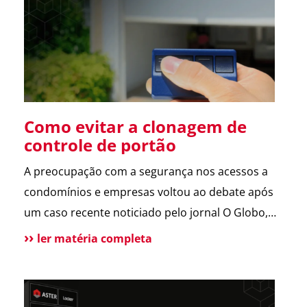
sobre a operação da Polícia Federal no setor […]
Como evitar a clonagem de
controle de portão
A preocupação com a segurança nos acessos a
condomínios e empresas voltou ao debate após
um caso recente noticiado pelo jornal O Globo,
envolvendo a possível clonagem de controle de
ler matéria completa
portão eletrônico em um assalto fatal em São
Paulo. A reportagem trouxe dicas de especialistas
e contou com a participação da ASTER, que