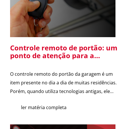
Diretor […]
Controle remoto de portão: um
ponto de atenção para a
segurança da sua residência
O controle remoto do portão da garagem é um
item presente no dia a dia de muitas residências.
Porém, quando utiliza tecnologias antigas, ele
pode se tornar uma vulnerabilidade de
ler matéria completa
segurança. Alguns sistemas de portões
eletrônicos utilizam códigos de frequência fixa, ou
seja, o controle envia sempre o mesmo sinal para