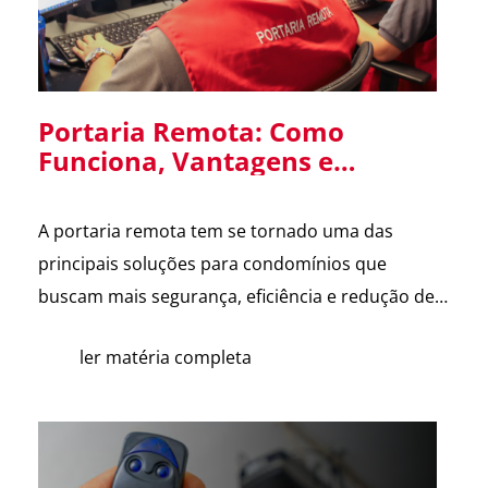
Portaria Remota: Como
Funciona, Vantagens e
Cuidados na Implantação em
Condomínios
A portaria remota tem se tornado uma das
principais soluções para condomínios que
buscam mais segurança, eficiência e redução de
custos. Com o avanço da tecnologia e a
ler matéria completa
dificuldade na contratação de mão de obra, cada
vez mais síndicos e administradoras estão
avaliando essa alternativa. Para esclarecer as
principais dúvidas, reunimos cortes do nosso