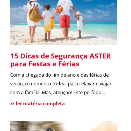
melhora a comunicação […]
15 Dicas de Segurança ASTER
para Festas e Férias
Com a chegada do fim de ano e das férias de
verão, o momento é ideal para relaxar e viajar
com a família. Mas, atenção! Este período
também é marcado por um aumento de
ler matéria completa
incidentes em residências. Para te ajudar a
aproveitar, reunimos as principais dicas de
segurança que destacamos ao longo de 2024.