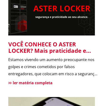
forneceu informações […]
VOCÊ CONHECE O ASTER
LOCKER? Mais praticidade e
segurança para suas entregas
Estamos vivendo um aumento preocupante nos
no condomínio.
golpes e crimes cometidos por falsos
entregadores, que colocam em risco a segurança
dos moradores e a rotina dos condomínios.
ler matéria completa
Pensando nisso, o ASTER Locker foi desenvolvido
para oferecer uma forma segura de receber
encomendas, eliminando o contato direto entre