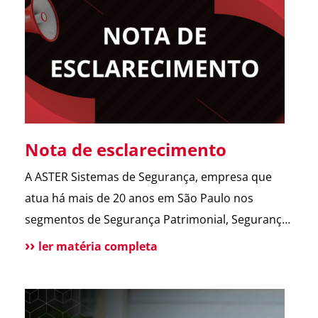
abrir o portão. Esse […]
Nota de esclarecimento
A ASTER Sistemas de Segurança, empresa que
atua há mais de 20 anos em São Paulo nos
segmentos de Segurança Patrimonial, Segurança
Pessoal, Portaria e Facilities, vem a público
ler matéria completa
esclarecer que não possui qualquer relação
societária, comercial ou de atuação com o Grupo
Aster citado em recentes matérias jornalísticas