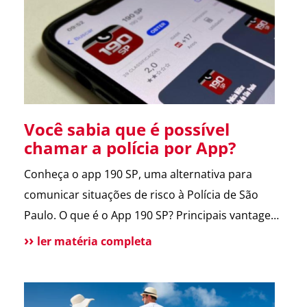
entregador e morador. Um armário inteligente,
seguro e disponível […]
Você sabia que é possível
chamar a polícia por App?
Conheça o app 190 SP, uma alternativa para
comunicar situações de risco à Polícia de São
Paulo. O que é o App 190 SP? Principais vantagens
e benefícios para a população Situações de uso
ler matéria completa
Como funciona? Funcionalidades do aplicativo O
que pode melhorar no App? Atendimento
tradicional ainda disponível Conclusão O app 190