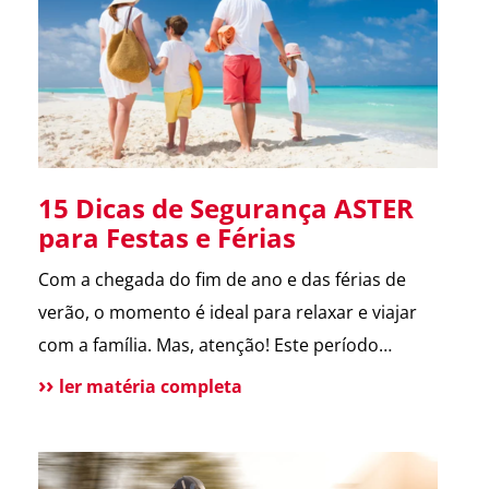
melhora a comunicação […]
15 Dicas de Segurança ASTER
para Festas e Férias
Com a chegada do fim de ano e das férias de
verão, o momento é ideal para relaxar e viajar
com a família. Mas, atenção! Este período
também é marcado por um aumento de
ler matéria completa
incidentes em residências. Para te ajudar a
aproveitar, reunimos as principais dicas de
segurança que destacamos ao longo de 2024.