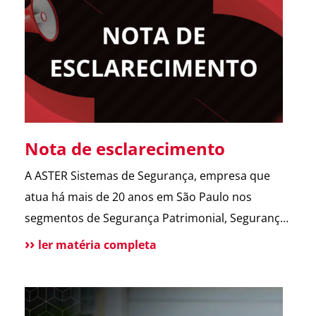
abrir o portão. Esse […]
Nota de esclarecimento
A ASTER Sistemas de Segurança, empresa que
atua há mais de 20 anos em São Paulo nos
segmentos de Segurança Patrimonial, Segurança
Pessoal, Portaria e Facilities, vem a público
ler matéria completa
esclarecer que não possui qualquer relação
societária, comercial ou de atuação com o Grupo
Aster citado em recentes matérias jornalísticas