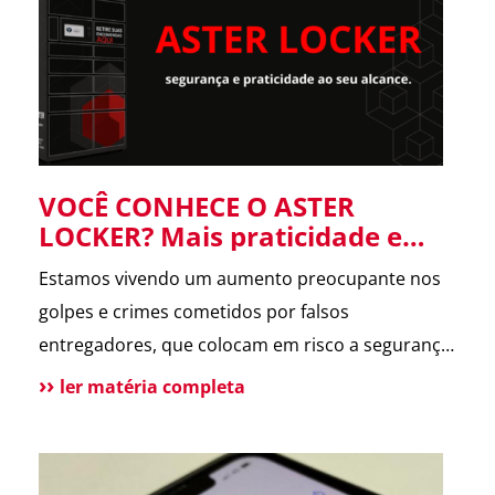
forneceu informações […]
VOCÊ CONHECE O ASTER
LOCKER? Mais praticidade e
segurança para suas entregas
Estamos vivendo um aumento preocupante nos
no condomínio.
golpes e crimes cometidos por falsos
entregadores, que colocam em risco a segurança
dos moradores e a rotina dos condomínios.
ler matéria completa
Pensando nisso, o ASTER Locker foi desenvolvido
para oferecer uma forma segura de receber
encomendas, eliminando o contato direto entre