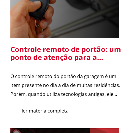
Diretor […]
Controle remoto de portão: um
ponto de atenção para a
segurança da sua residência
O controle remoto do portão da garagem é um
item presente no dia a dia de muitas residências.
Porém, quando utiliza tecnologias antigas, ele
pode se tornar uma vulnerabilidade de
ler matéria completa
segurança. Alguns sistemas de portões
eletrônicos utilizam códigos de frequência fixa, ou
seja, o controle envia sempre o mesmo sinal para