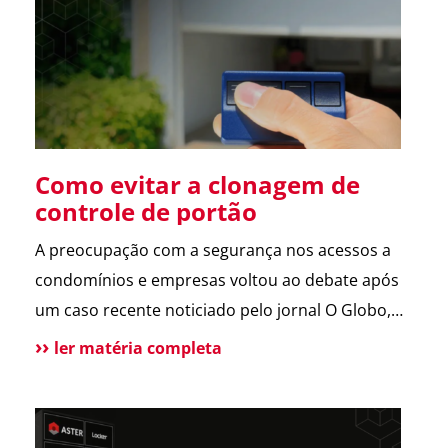
sobre a operação da Polícia Federal no setor […]
Como evitar a clonagem de
controle de portão
A preocupação com a segurança nos acessos a
condomínios e empresas voltou ao debate após
um caso recente noticiado pelo jornal O Globo,
envolvendo a possível clonagem de controle de
ler matéria completa
portão eletrônico em um assalto fatal em São
Paulo. A reportagem trouxe dicas de especialistas
e contou com a participação da ASTER, que