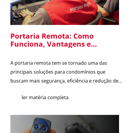
Portaria Remota: Como
Funciona, Vantagens e
Cuidados na Implantação em
Condomínios
A portaria remota tem se tornado uma das
principais soluções para condomínios que
buscam mais segurança, eficiência e redução de
custos. Com o avanço da tecnologia e a
ler matéria completa
dificuldade na contratação de mão de obra, cada
vez mais síndicos e administradoras estão
avaliando essa alternativa. Para esclarecer as
principais dúvidas, reunimos cortes do nosso