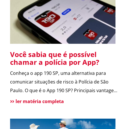
entregador e morador. Um armário inteligente,
seguro e disponível […]
Você sabia que é possível
chamar a polícia por App?
Conheça o app 190 SP, uma alternativa para
comunicar situações de risco à Polícia de São
Paulo. O que é o App 190 SP? Principais vantagens
e benefícios para a população Situações de uso
ler matéria completa
Como funciona? Funcionalidades do aplicativo O
que pode melhorar no App? Atendimento
tradicional ainda disponível Conclusão O app 190