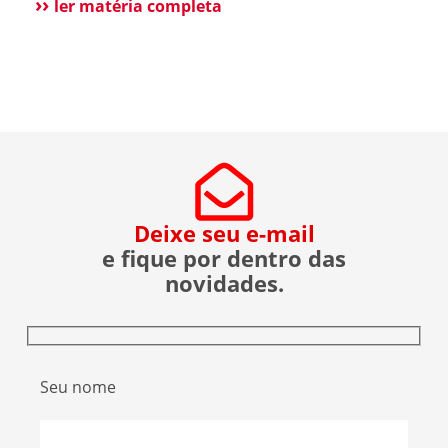
esclarecer que não possui qualquer relação
ler matéria completa
societária, comercial ou de atuação com o Grupo
Aster citado em recentes matérias jornalísticas
sobre a operação da Polícia Federal no setor […]
Deixe seu e-mail
e fique por dentro das
novidades.
Seu nome