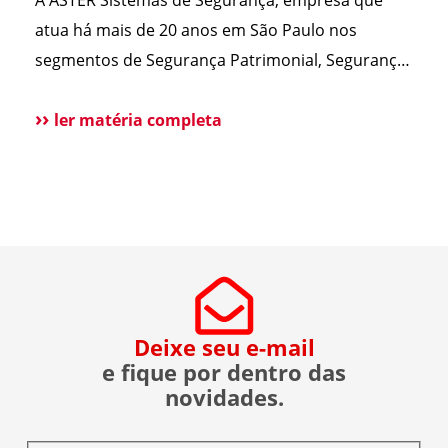
A ASTER Sistemas de Segurança, empresa que
esclarecer as principais
portão. Esse […]
atua há mais de 20 anos em São Paulo nos
dúvidas, reunimos
segmentos de Segurança Patrimonial, Segurança
cortes do nosso
Pessoal, Portaria e Facilities, vem a público
Diretor […]
esclarecer que não possui qualquer relação
ler matéria completa
societária, comercial ou de atuação com o Grupo
Aster citado em recentes matérias jornalísticas
sobre a operação da Polícia Federal no setor […]
Deixe seu e-mail
e fique por dentro das
novidades.