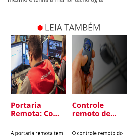
LEIA TAMBÉM
Portaria
Controle
Remota: Como
remoto de
Funciona,
portão: um
Vantagens e
ponto de
A portaria remota tem
O controle remoto do