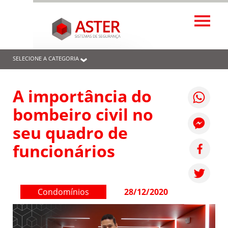
SELECIONE A CATEGORIA
A importância do
bombeiro civil no
seu quadro de
funcionários
Condomínios
28/12/2020