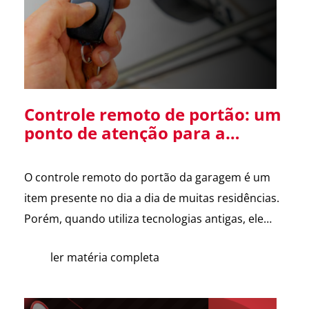
Diretor […]
Controle remoto de portão: um
ponto de atenção para a
segurança da sua residência
O controle remoto do portão da garagem é um
item presente no dia a dia de muitas residências.
Porém, quando utiliza tecnologias antigas, ele
pode se tornar uma vulnerabilidade de
ler matéria completa
segurança. Alguns sistemas de portões
eletrônicos utilizam códigos de frequência fixa, ou
seja, o controle envia sempre o mesmo sinal para