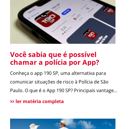
entregador e morador. Um armário inteligente,
seguro e disponível […]
Você sabia que é possível
chamar a polícia por App?
Conheça o app 190 SP, uma alternativa para
comunicar situações de risco à Polícia de São
Paulo. O que é o App 190 SP? Principais vantagens
e benefícios para a população Situações de uso
ler matéria completa
Como funciona? Funcionalidades do aplicativo O
que pode melhorar no App? Atendimento
tradicional ainda disponível Conclusão O app 190