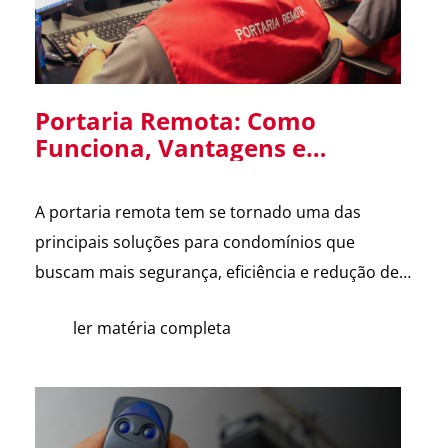
Portaria Remota: Como
Funciona, Vantagens e
Cuidados na Implantação em
Condomínios
A portaria remota tem se tornado uma das
principais soluções para condomínios que
buscam mais segurança, eficiência e redução de
custos. Com o avanço da tecnologia e a
ler matéria completa
dificuldade na contratação de mão de obra, cada
vez mais síndicos e administradoras estão
avaliando essa alternativa. Para esclarecer as
principais dúvidas, reunimos cortes do nosso