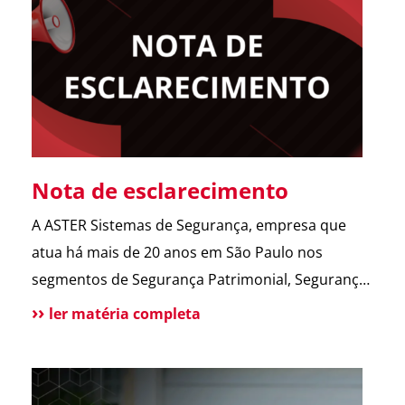
abrir o portão. Esse […]
Nota de esclarecimento
A ASTER Sistemas de Segurança, empresa que
atua há mais de 20 anos em São Paulo nos
segmentos de Segurança Patrimonial, Segurança
Pessoal, Portaria e Facilities, vem a público
ler matéria completa
esclarecer que não possui qualquer relação
societária, comercial ou de atuação com o Grupo
Aster citado em recentes matérias jornalísticas