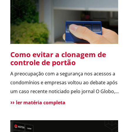
sobre a operação da Polícia Federal no setor […]
Como evitar a clonagem de
controle de portão
A preocupação com a segurança nos acessos a
condomínios e empresas voltou ao debate após
um caso recente noticiado pelo jornal O Globo,
envolvendo a possível clonagem de controle de
ler matéria completa
portão eletrônico em um assalto fatal em São
Paulo. A reportagem trouxe dicas de especialistas
e contou com a participação da ASTER, que