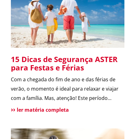
melhora a comunicação […]
15 Dicas de Segurança ASTER
para Festas e Férias
Com a chegada do fim de ano e das férias de
verão, o momento é ideal para relaxar e viajar
com a família. Mas, atenção! Este período
também é marcado por um aumento de
ler matéria completa
incidentes em residências. Para te ajudar a
aproveitar, reunimos as principais dicas de
segurança que destacamos ao longo de 2024.