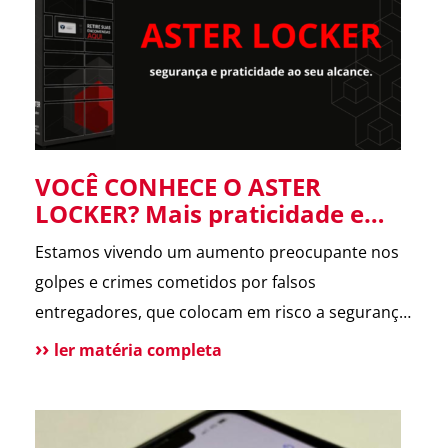
forneceu informações […]
VOCÊ CONHECE O ASTER
LOCKER? Mais praticidade e
segurança para suas entregas
Estamos vivendo um aumento preocupante nos
no condomínio.
golpes e crimes cometidos por falsos
entregadores, que colocam em risco a segurança
dos moradores e a rotina dos condomínios.
ler matéria completa
Pensando nisso, o ASTER Locker foi desenvolvido
para oferecer uma forma segura de receber
encomendas, eliminando o contato direto entre