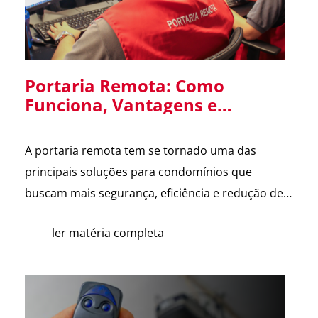
Portaria Remota: Como
Funciona, Vantagens e
Cuidados na Implantação em
Condomínios
A portaria remota tem se tornado uma das
principais soluções para condomínios que
buscam mais segurança, eficiência e redução de
custos. Com o avanço da tecnologia e a
ler matéria completa
dificuldade na contratação de mão de obra, cada
vez mais síndicos e administradoras estão
avaliando essa alternativa. Para esclarecer as
principais dúvidas, reunimos cortes do nosso