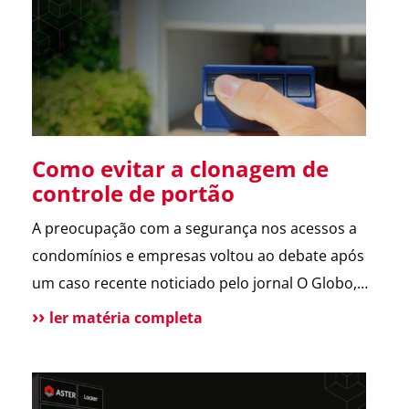
sobre a operação da Polícia Federal no setor […]
Como evitar a clonagem de
controle de portão
A preocupação com a segurança nos acessos a
condomínios e empresas voltou ao debate após
um caso recente noticiado pelo jornal O Globo,
envolvendo a possível clonagem de controle de
ler matéria completa
portão eletrônico em um assalto fatal em São
Paulo. A reportagem trouxe dicas de especialistas
e contou com a participação da ASTER, que