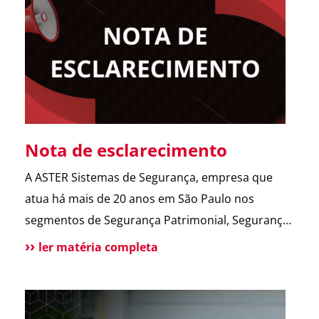
abrir o portão. Esse […]
Nota de esclarecimento
A ASTER Sistemas de Segurança, empresa que
atua há mais de 20 anos em São Paulo nos
segmentos de Segurança Patrimonial, Segurança
Pessoal, Portaria e Facilities, vem a público
ler matéria completa
esclarecer que não possui qualquer relação
societária, comercial ou de atuação com o Grupo
Aster citado em recentes matérias jornalísticas