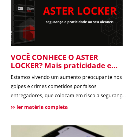
forneceu informações […]
VOCÊ CONHECE O ASTER
LOCKER? Mais praticidade e
segurança para suas entregas
Estamos vivendo um aumento preocupante nos
no condomínio.
golpes e crimes cometidos por falsos
entregadores, que colocam em risco a segurança
dos moradores e a rotina dos condomínios.
ler matéria completa
Pensando nisso, o ASTER Locker foi desenvolvido
para oferecer uma forma segura de receber
encomendas, eliminando o contato direto entre