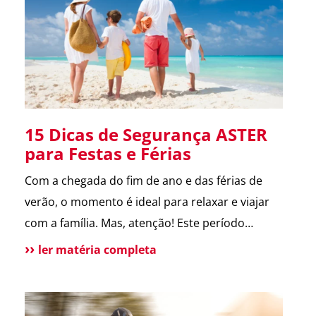
melhora a comunicação […]
15 Dicas de Segurança ASTER
para Festas e Férias
Com a chegada do fim de ano e das férias de
verão, o momento é ideal para relaxar e viajar
com a família. Mas, atenção! Este período
também é marcado por um aumento de
ler matéria completa
incidentes em residências. Para te ajudar a
aproveitar, reunimos as principais dicas de
segurança que destacamos ao longo de 2024.