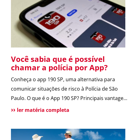
entregador e morador. Um armário inteligente,
seguro e disponível […]
Você sabia que é possível
chamar a polícia por App?
Conheça o app 190 SP, uma alternativa para
comunicar situações de risco à Polícia de São
Paulo. O que é o App 190 SP? Principais vantagens
e benefícios para a população Situações de uso
ler matéria completa
Como funciona? Funcionalidades do aplicativo O
que pode melhorar no App? Atendimento
tradicional ainda disponível Conclusão O app 190