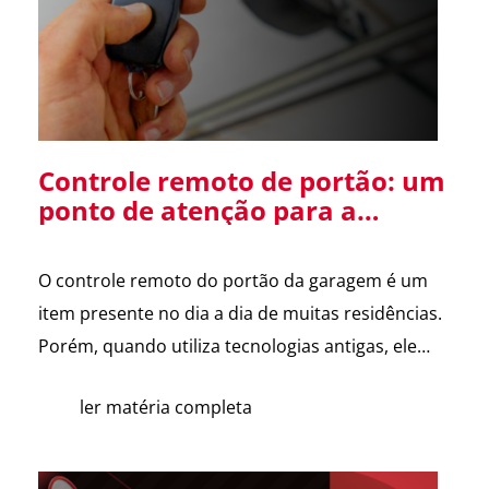
Diretor […]
Controle remoto de portão: um
ponto de atenção para a
segurança da sua residência
O controle remoto do portão da garagem é um
item presente no dia a dia de muitas residências.
Porém, quando utiliza tecnologias antigas, ele
pode se tornar uma vulnerabilidade de
ler matéria completa
segurança. Alguns sistemas de portões
eletrônicos utilizam códigos de frequência fixa, ou
seja, o controle envia sempre o mesmo sinal para