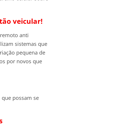
tão veicular!
 remoto anti
ilizam sistemas que
riação pequena de
igos por novos que
as que possam se
s