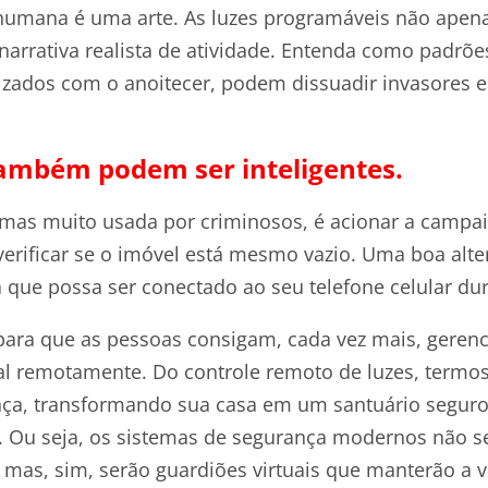
humana é uma arte. As luzes programáveis não apen
rrativa realista de atividade. Entenda como padrõe
nizados com o anoitecer, podem dissuadir invasores e
mbém podem ser inteligentes.
 mas muito usada por criminosos, é acionar a campa
 verificar se o imóvel está mesmo vazio. Uma boa alte
 que possa ser conectado ao seu telefone celular du
para que as pessoas consigam, cada vez mais, gerenci
al remotamente. Do controle remoto de luzes, termos
nça, transformando sua casa em um santuário segu
e. Ou seja, os sistemas de segurança modernos não 
mas, sim, serão guardiões virtuais que manterão a v