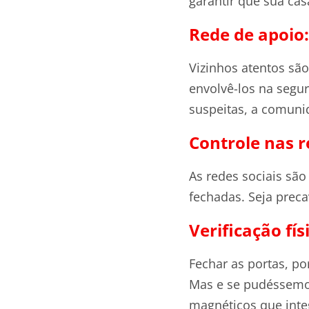
garantir que sua cas
Rede de apoio:
Vizinhos atentos sã
envolvê-los na segu
suspeitas, a comunid
Controle nas r
As redes sociais são
fechadas. Seja prec
Verificação fís
Fechar as portas, po
Mas e se pudéssemos
magnéticos que inte