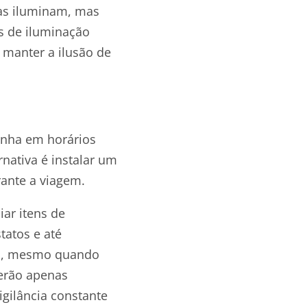
as iluminam, mas
s de iluminação
 manter a ilusão de
inha em horários
rnativa é instalar um
rante a viagem.
ar itens de
tatos e até
ro, mesmo quando
serão apenas
igilância constante