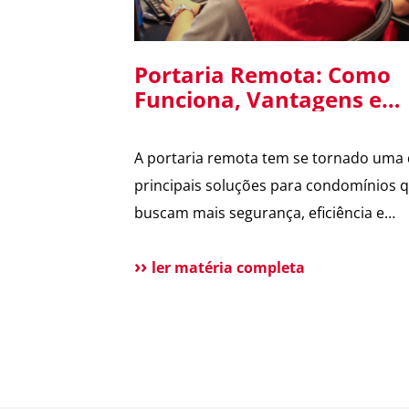
Portaria Remota: Como
Funciona, Vantagens e
Cuidados na Implantaçã
em Condomínios
A portaria remota tem se tornado uma
principais soluções para condomínios 
buscam mais segurança, eficiência e
redução de custos. Com o avanço da
tecnologia e a dificuldade na contrataç
ler matéria completa
mão de obra, cada vez mais síndicos e
administradoras estão avaliando essa
alternativa. Para esclarecer as principai
dúvidas, reunimos cortes do nosso Dir
[…]