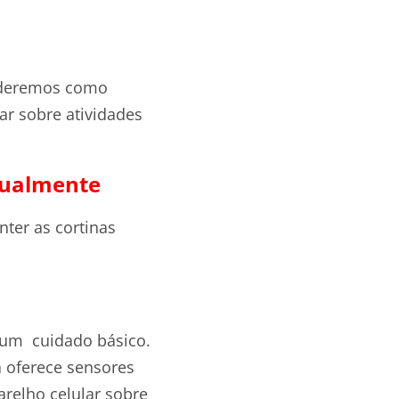
enderemos como
ar sobre atividades
rtualmente
nter as cortinas
é um cuidado básico.
á oferece sensores
relho celular sobre