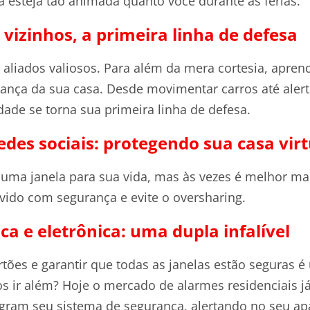
a esteja tão animada quanto você durante as férias.
 vizinhos, a primeira linha de defesa
o aliados valiosos. Para além da mera cortesia, apr
rança da sua casa. Desde movimentar carros até alert
ade se torna sua primeira linha de defesa.
edes sociais: protegendo sua casa vi
 uma janela para sua vida, mas às vezes é melhor ma
avido com segurança e evite o oversharing.
ica e eletrônica: uma dupla infalível
rtões e garantir que todas as janelas estão seguras 
 ir além? Hoje o mercado de alarmes residenciais j
gram seu sistema de segurança, alertando no seu apa