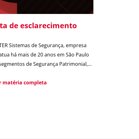
ta de esclarecimento
TER Sistemas de Segurança, empresa
atua há mais de 20 anos em São Paulo
segmentos de Segurança Patrimonial,
rança Pessoal, Portaria e Facilities, vem
blico esclarecer que não possui
er matéria completa
quer relação societária, comercial ou de
ção com o Grupo Aster citado em
ntes matérias jornalísticas sobre a
ação da Polícia Federal no setor […]