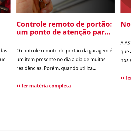
Controle remoto de portão:
No
um ponto de atenção para
o
a segurança da sua
A AS
residência
 das
O controle remoto do portão da garagem é
que 
que
um item presente no dia a dia de muitas
nos 
residências. Porém, quando utiliza
Segu
tecnologias antigas, ele pode se tornar uma
a pú
l
ão de
vulnerabilidade de segurança. Alguns
ler matéria completa
qual
sistemas de portões eletrônicos utilizam
atua
códigos de frequência fixa, ou seja, o
rece
s
controle envia sempre o mesmo sinal para
oper
etor
abrir o portão. Esse […]