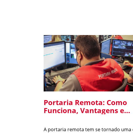
Portaria Remota: Como
Funciona, Vantagens e
Cuidados na Implantaçã
em Condomínios
A portaria remota tem se tornado uma