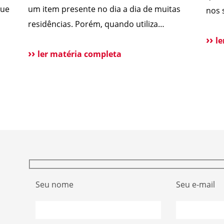
que
um item presente no dia a dia de muitas
nos 
residências. Porém, quando utiliza
Segu
tecnologias antigas, ele pode se tornar uma
a pú
l
ão de
vulnerabilidade de segurança. Alguns
ler matéria completa
qual
sistemas de portões eletrônicos utilizam
atua
códigos de frequência fixa, ou seja, o
rece
s
controle envia sempre o mesmo sinal para
oper
etor
abrir o portão. Esse […]
Seu nome
Seu e-mail