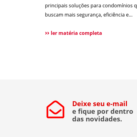
principais soluções para condomínios 
buscam mais segurança, eficiência e
redução de custos. Com o avanço da
tecnologia e a dificuldade na contrataç
ler matéria completa
mão de obra, cada vez mais síndicos e
administradoras estão avaliando essa
alternativa. Para esclarecer as principai
dúvidas, reunimos cortes do nosso Dir
[…]
Deixe seu e-mail
e fique por dentro
das novidades.