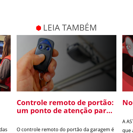
LEIA TAMBÉM
Controle remoto de portão:
No
um ponto de atenção para
o
a segurança da sua
A AS
residência
 das
O controle remoto do portão da garagem é
que 