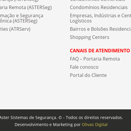
aria Remota (ASTERSeg)
Condomínios Residenciais
mação e Segurança
Empresas, Indústrias e Cen
rônica (ASTERSeg)
Logísticos
ities (ATRServ)
Bairros e Bolsões Residenci
Shopping Centers
CANAIS DE ATENDIMENTO
FAQ – Portaria Remota
Fale conosco
Portal do Cliente
Aster Sistemas de Segurança. © - Todos os direitos reservados.
Desenvolvimento e Marketing por
Olivas Digital