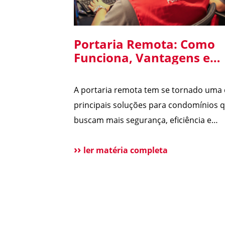
Portaria Remota: Como
Funciona, Vantagens e
Cuidados na Implantaçã
em Condomínios
A portaria remota tem se tornado uma
principais soluções para condomínios 
buscam mais segurança, eficiência e
redução de custos. Com o avanço da
tecnologia e a dificuldade na contrataç
ler matéria completa
mão de obra, cada vez mais síndicos e
administradoras estão avaliando essa
alternativa. Para esclarecer as principai
dúvidas, reunimos cortes do nosso Dir