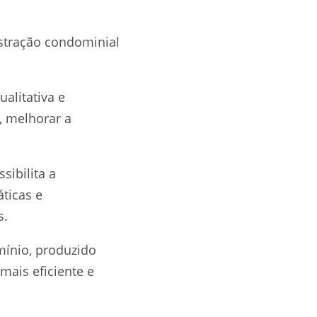
stração condominial
alitativa e
, melhorar a
sibilita a
ticas e
s.
mínio, produzido
mais eficiente e