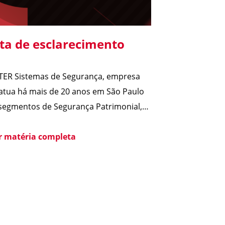
ta de esclarecimento
TER Sistemas de Segurança, empresa
atua há mais de 20 anos em São Paulo
segmentos de Segurança Patrimonial,
rança Pessoal, Portaria e Facilities, vem
blico esclarecer que não possui
er matéria completa
quer relação societária, comercial ou de
ção com o Grupo Aster citado em
ntes matérias jornalísticas sobre a
ação da Polícia Federal no setor […]