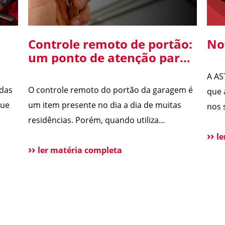
Controle remoto de portão:
No
um ponto de atenção para
o
a segurança da sua
A AS
residência
 das
O controle remoto do portão da garagem é
que 
que
um item presente no dia a dia de muitas
nos 
residências. Porém, quando utiliza
Segu
tecnologias antigas, ele pode se tornar uma
a pú
l
ão de
vulnerabilidade de segurança. Alguns
ler matéria completa
qual
sistemas de portões eletrônicos utilizam
atua
códigos de frequência fixa, ou seja, o
rece
s
controle envia sempre o mesmo sinal para
oper
etor
abrir o portão. Esse […]