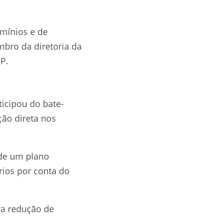
omínios e de
mbro da diretoria da
P.
ticipou do bate-
ão direta nos
 de um plano
rios por conta do
ra redução de