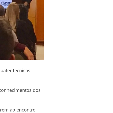
ebater técnicas
 conhecimentos dos
 irem ao encontro