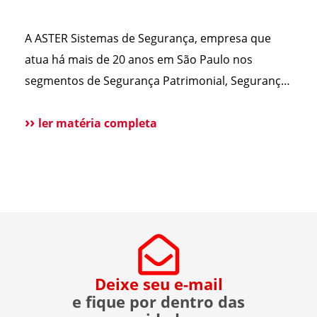
avaliando essa
envia sempre o mesmo
alternativa. Para
sinal para abrir o
A ASTER Sistemas de Segurança, empresa que
esclarecer as principais
portão. Esse […]
atua há mais de 20 anos em São Paulo nos
dúvidas, reunimos
segmentos de Segurança Patrimonial, Segurança
cortes do nosso
Pessoal, Portaria e Facilities, vem a público
Diretor […]
esclarecer que não possui qualquer relação
ler matéria completa
societária, comercial ou de atuação com o Grupo
Aster citado em recentes matérias jornalísticas
sobre a operação da Polícia Federal no setor […]
Deixe seu e-mail
e fique por dentro das