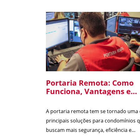
Portaria Remota: Como
Funciona, Vantagens e
Cuidados na Implantaçã
em Condomínios
A portaria remota tem se tornado uma
principais soluções para condomínios 
buscam mais segurança, eficiência e
redução de custos. Com o avanço da