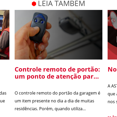
LEIA TAMBÉM
Controle remoto de portão:
No
um ponto de atenção para
o
a segurança da sua
A AS
residência
 das
O controle remoto do portão da garagem é
que 
que
um item presente no dia a dia de muitas
nos 
residências. Porém, quando utiliza
Segu
tecnologias antigas, ele pode se tornar uma