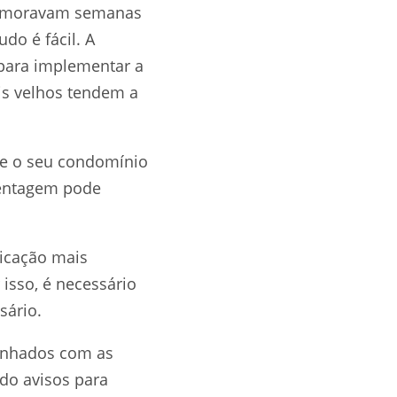
 demoravam semanas
do é fácil. A
 para implementar a
ais velhos tendem a
re o seu condomínio
rcentagem pode
icação mais
isso, é necessário
sário.
linhados com as
ndo avisos para