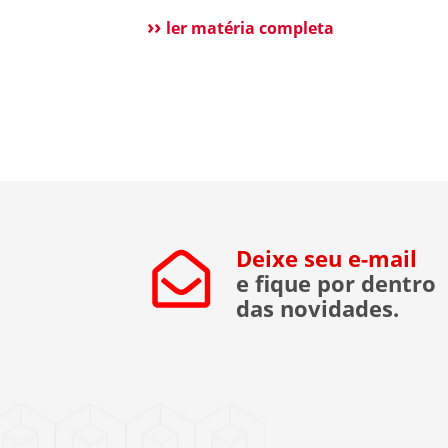
tecnologia e a dificuldade na contrataç
ler matéria completa
mão de obra, cada vez mais síndicos e
administradoras estão avaliando essa
alternativa. Para esclarecer as principai
dúvidas, reunimos cortes do nosso Dir
[…]
Deixe seu e-mail
e fique por dentro
das novidades.