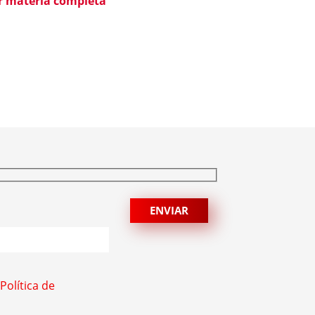
blico esclarecer que não possui
er matéria completa
quer relação societária, comercial ou de
ção com o Grupo Aster citado em
ntes matérias jornalísticas sobre a
ação da Polícia Federal no setor […]
Política de