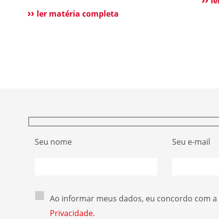
a pú
l
ão de
vulnerabilidade de segurança. Alguns
ler matéria completa
qual
sistemas de portões eletrônicos utilizam
atua
códigos de frequência fixa, ou seja, o
rece
s
controle envia sempre o mesmo sinal para
oper
etor
abrir o portão. Esse […]
Seu nome
Seu e-mail
Ao informar meus dados, eu concordo com a
Privacidade.