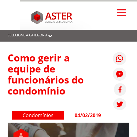
SELECIONE A CATEGORIA
Como gerir a
equipe de
funcionários do
condomínio
Condomínios
04/02/2019