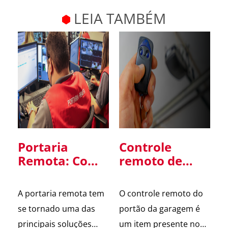
LEIA TAMBÉM
Portaria
Controle
Remota: Como
remoto de
Funciona,
portão: um
Vantagens e
ponto de
A portaria remota tem
O controle remoto do
Cuidados na
atenção para
se tornado uma das
portão da garagem é
Implantação
a segurança
principais soluções
um item presente no