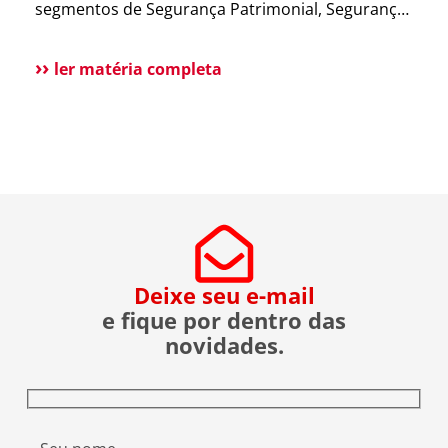
segmentos de Segurança Patrimonial, Segurança
cortes do nosso
Pessoal, Portaria e Facilities, vem a público
Diretor […]
esclarecer que não possui qualquer relação
ler matéria completa
societária, comercial ou de atuação com o Grupo
Aster citado em recentes matérias jornalísticas
sobre a operação da Polícia Federal no setor […]
Deixe seu e-mail
e fique por dentro das
novidades.