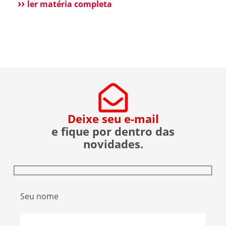
esclarecer que não possui qualquer relação
ler matéria completa
societária, comercial ou de atuação com o Grupo
Aster citado em recentes matérias jornalísticas
sobre a operação da Polícia Federal no setor […]
Deixe seu e-mail
e fique por dentro das
novidades.
Seu nome