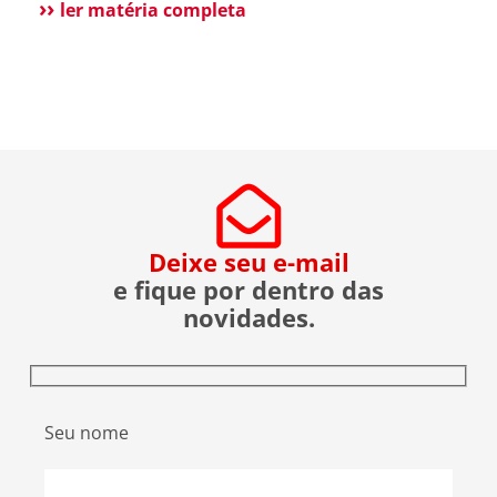
esclarecer que não possui qualquer relação
ler matéria completa
societária, comercial ou de atuação com o Grupo
Aster citado em recentes matérias jornalísticas
sobre a operação da Polícia Federal no setor […]
Deixe seu e-mail
e fique por dentro das
novidades.
Seu nome