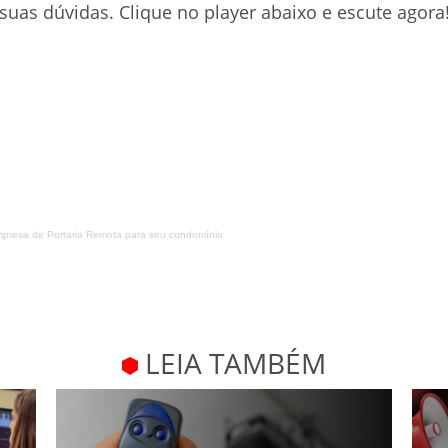
 suas dúvidas. Clique no player abaixo e escute agora
mpresa de Portaria Remota para seu condomínio
LEIA TAMBÉM