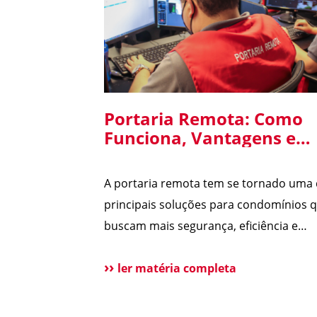
Portaria Remota: Como
Funciona, Vantagens e
Cuidados na Implantaçã
em Condomínios
A portaria remota tem se tornado uma
principais soluções para condomínios 
buscam mais segurança, eficiência e
redução de custos. Com o avanço da
tecnologia e a dificuldade na contrataç
ler matéria completa
mão de obra, cada vez mais síndicos e
administradoras estão avaliando essa