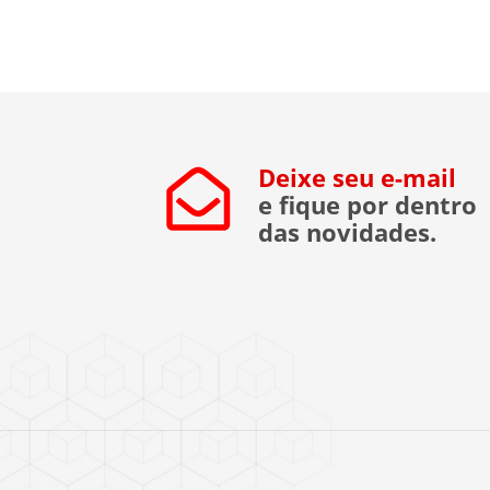
alternativa. Para esclarecer as principai
dúvidas, reunimos cortes do nosso Dir
[…]
Deixe seu e-mail
e fique por dentro
das novidades.