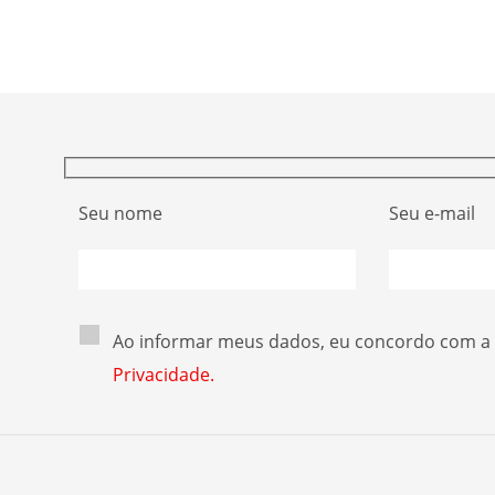
s
controle envia sempre o mesmo sinal para
oper
etor
abrir o portão. Esse […]
Seu nome
Seu e-mail
Ao informar meus dados, eu concordo com a
Privacidade.