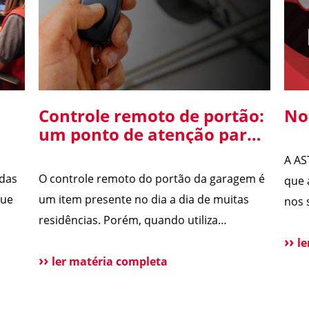
Controle remoto de portão:
No
um ponto de atenção para
o
a segurança da sua
A AS
residência
 das
O controle remoto do portão da garagem é
que 
que
um item presente no dia a dia de muitas
nos 
residências. Porém, quando utiliza
Segu
tecnologias antigas, ele pode se tornar uma
a pú
l
ão de
vulnerabilidade de segurança. Alguns
ler matéria completa
qual
sistemas de portões eletrônicos utilizam
atua
códigos de frequência fixa, ou seja, o
rece