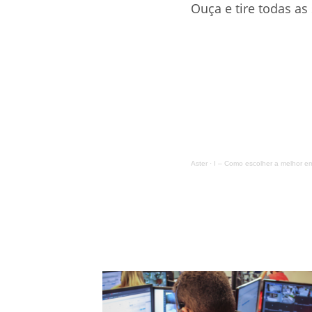
Ouça e tire todas as
Aster
·
I – Como escolher a melhor e