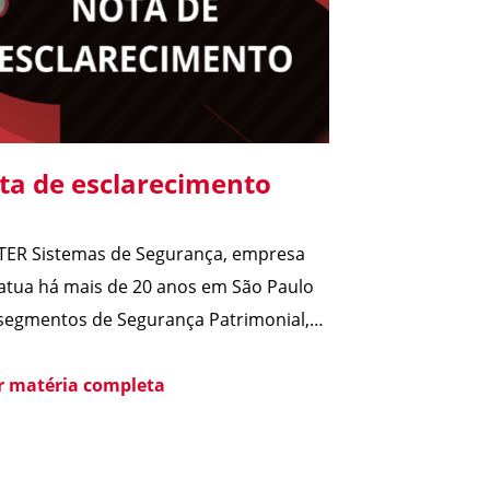
ta de esclarecimento
TER Sistemas de Segurança, empresa
atua há mais de 20 anos em São Paulo
segmentos de Segurança Patrimonial,
rança Pessoal, Portaria e Facilities, vem
blico esclarecer que não possui
er matéria completa
quer relação societária, comercial ou de
ção com o Grupo Aster citado em
ntes matérias jornalísticas sobre a