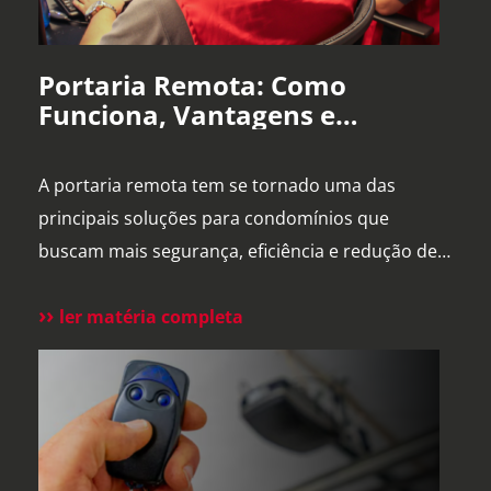
Portaria Remota: Como
Funciona, Vantagens e
Cuidados na Implantação em
Condomínios
A portaria remota tem se tornado uma das
principais soluções para condomínios que
buscam mais segurança, eficiência e redução de
custos. Com o avanço da tecnologia e a
dificuldade na contratação de mão de obra, cada
ler matéria completa
vez mais síndicos e administradoras estão
avaliando essa alternativa. Para esclarecer as
principais dúvidas, reunimos cortes do nosso
Diretor […]