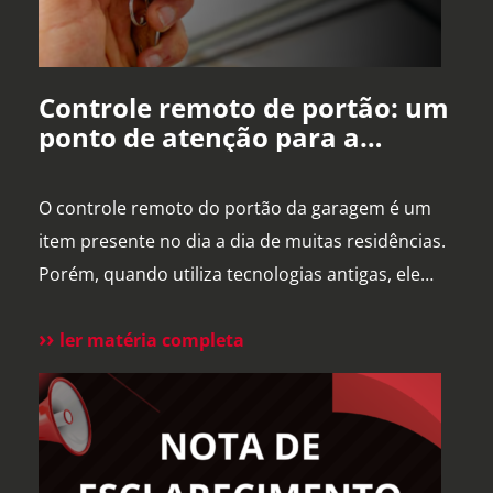
Controle remoto de portão: um
ponto de atenção para a
segurança da sua residência
O controle remoto do portão da garagem é um
item presente no dia a dia de muitas residências.
Porém, quando utiliza tecnologias antigas, ele
pode se tornar uma vulnerabilidade de
segurança. Alguns sistemas de portões
ler matéria completa
eletrônicos utilizam códigos de frequência fixa, ou
seja, o controle envia sempre o mesmo sinal para
abrir o portão. Esse […]